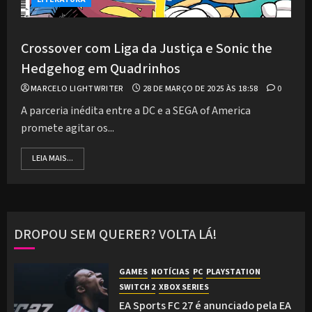
Crossover com Liga da Justiça e Sonic the
Hedgehog em Quadrinhos
MARCELO LIGHTWRITER
28 DE MARÇO DE 2025 ÀS 18:58
0
A parceria inédita entre a DC e a SEGA of America
promete agitar os...
LEIA MAIS...
DROPOU SEM QUERER? VOLTA LÁ!
GAMES
NOTÍCIAS
PC
PLAYSTATION
SWITCH 2
XBOX SERIES
EA Sports FC 27 é anunciado pela EA