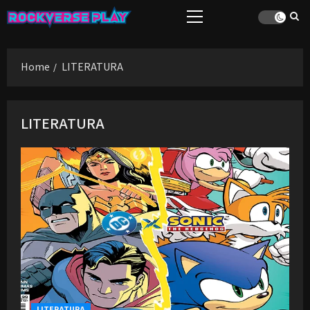
Skip
Primary
to
Menu
content
Home
LITERATURA
LITERATURA
LITERATURA