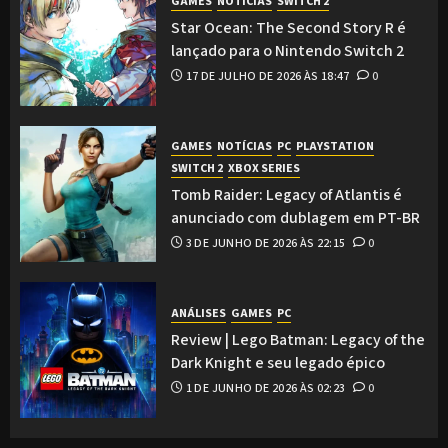
GAMES
NOTÍCIAS
SWITCH 2
Star Ocean: The Second Story R é
lançado para o Nintendo Switch 2
17 DE JULHO DE 2026 ÀS 18:47
0
GAMES
NOTÍCIAS
PC
PLAYSTATION
SWITCH 2
XBOX SERIES
Tomb Raider: Legacy of Atlantis é
anunciado com dublagem em PT-BR
3 DE JUNHO DE 2026 ÀS 22:15
0
ANÁLISES
GAMES
PC
Review | Lego Batman: Legacy of the
Dark Knight e seu legado épico
1 DE JUNHO DE 2026 ÀS 02:23
0