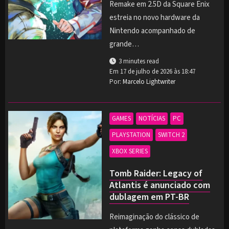
Remake em 2.5D da Square Enix
estreia no novo hardware da
Nintendo acompanhado de
grande…
3 minutes read
Em
17 de julho de 2026 às 18:47
Por:
Marcelo Lightwriter
GAMES
NOTÍCIAS
PC
PLAYSTATION
SWITCH 2
XBOX SERIES
Tomb Raider: Legacy of
Atlantis é anunciado com
dublagem em PT-BR
Reimaginação do clássico de