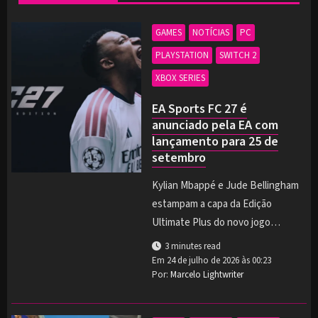
GAMES
NOTÍCIAS
PC
PLAYSTATION
SWITCH 2
XBOX SERIES
EA Sports FC 27 é
anunciado pela EA com
lançamento para 25 de
setembro
Kylian Mbappé e Jude Bellingham
estampam a capa da Edição
Ultimate Plus do novo jogo…
3 minutes read
Em
24 de julho de 2026 às 00:23
Por:
Marcelo Lightwriter