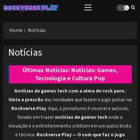
Skip
Primary
to
Menu
content
Home
Notícias
Notícias
Últimas Notícias: Notícias: Games,
Tecnologia e Cultura Pop
Notícias de games tech com a alma do rock puro.
Sinta a pressão
das novidades que fazem o jogo pulsar na
Rockverse Play
. Aqui, o jornalismo é visceral e autoral,
focado em trazer
notícias de games tech
onde a
inovação e o entretenimento orbitam em um palco bruto
e técnico.
Rockverse Play — O som que faz o jogo