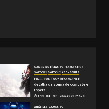
GAMES
NOTÍCIAS
PC
PLAYSTATION
SWITCH 1
SWITCH 2
XBOX SERIES
FINAL FANTASY RESONANCE
detalha o sistema de combate e
Espers
17 DE JULHO DE 2026 ÀS 23:12
0
ANÁLISES
GAMES
PC