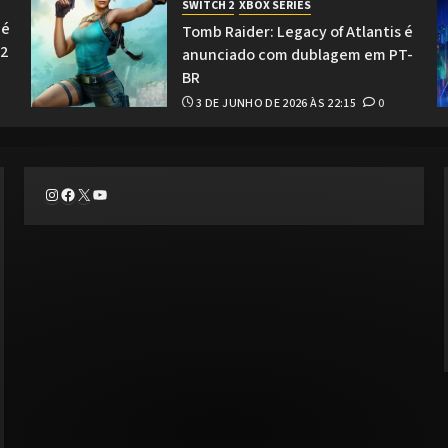
SWITCH 2
XBOX SERIES
 é
Tomb Raider: Legacy of Atlantis é
 2
anunciado com dublagem em PT-
BR
3 DE JUNHO DE 2026 ÀS 22:15
0
Instagram
Facebook
X
Youtube