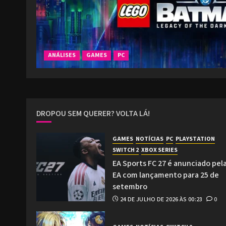
ANÁLISES
GAMES
PC
DROPOU SEM QUERER? VOLTA LÁ!
GAMES
NOTÍCIAS
PC
PLAYSTATION
SWITCH 2
XBOX SERIES
EA Sports FC 27 é anunciado pel
EA com lançamento para 25 de
setembro
24 DE JULHO DE 2026 ÀS 00:23
0