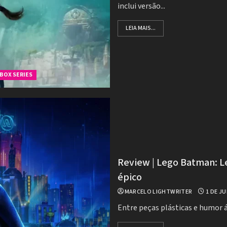
inclui versão...
LEIA MAIS...
BOX SERIES
Review | Lego Batman: Le
épico
MARCELO LIGHTWRITER
1 DE JU
Entre peças plásticas e humor ác