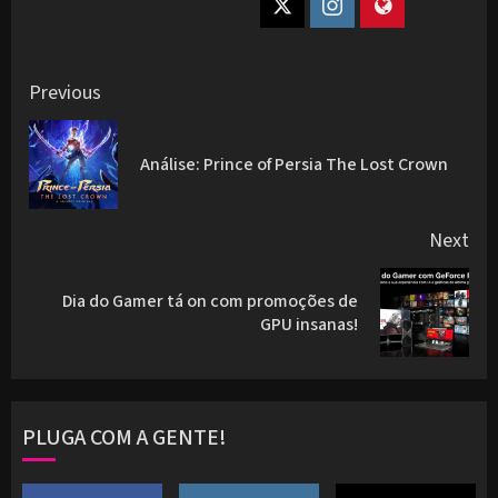
Post
Previous
navigation
Pre
Análise: Prince of Persia The Lost Crown
pos
Next
Dia do Gamer tá on com promoções de
Next
GPU insanas!
post:
PLUGA COM A GENTE!