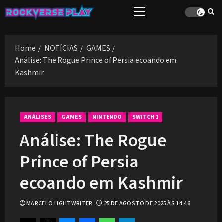
Skip
Primary
to
Menu
content
Home
NOTÍCIAS
GAMES
Análise: The Rogue Prince of Persia ecoando em
Kashmir
ANÁLISES
GAMES
NINTENDO
SWITCH 1
Análise: The Rogue
Prince of Persia
ecoando em Kashmir
MARCELO LIGHTWRITER
25 DE AGOSTO DE 2025 ÀS 14:46