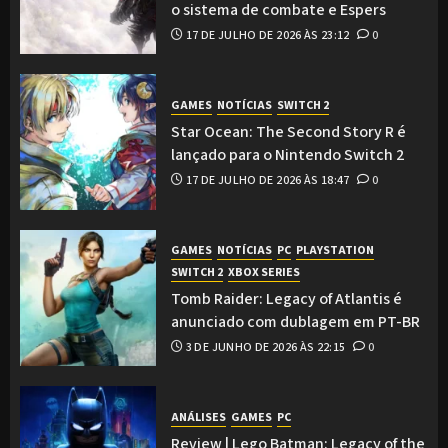
o sistema de combate e Espers
17 DE JULHO DE 2026 ÀS 23:12
0
GAMES
NOTÍCIAS
SWITCH 2
Star Ocean: The Second Story R é
lançado para o Nintendo Switch 2
17 DE JULHO DE 2026 ÀS 18:47
0
GAMES
NOTÍCIAS
PC
PLAYSTATION
SWITCH 2
XBOX SERIES
Tomb Raider: Legacy of Atlantis é
anunciado com dublagem em PT-BR
3 DE JUNHO DE 2026 ÀS 22:15
0
ANÁLISES
GAMES
PC
Review | Lego Batman: Legacy of the