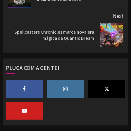
pos
Next
Spellcasters Chronicles marca nova era
Next
mágica da Quantic Dream
post:
PLUGA COM A GENTE!