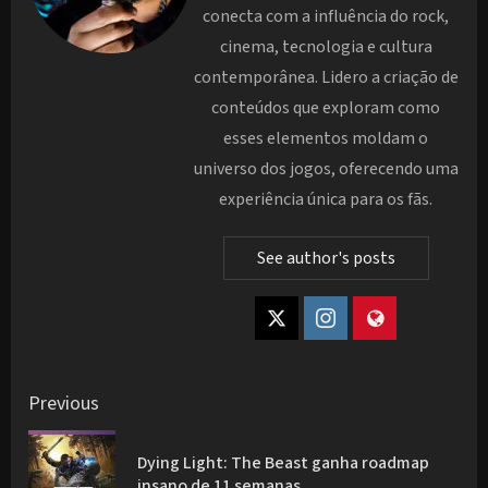
conecta com a influência do rock,
cinema, tecnologia e cultura
contemporânea. Lidero a criação de
conteúdos que exploram como
esses elementos moldam o
universo dos jogos, oferecendo uma
experiência única para os fãs.
See author's posts
Post
Previous
navigation
Dying Light: The Beast ganha roadmap
Pre
insano de 11 semanas