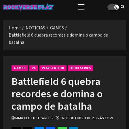
Skip
Primary
to
Menu
content
Home
NOTÍCIAS
GAMES
Battlefield 6 quebra recordes e domina o campo de
batalha
GAMES
PC
PLAYSTATION
XBOX SERIES
Battlefield 6 quebra
recordes e domina o
campo de batalha
MARCELO LIGHTWRITER
16 DE OUTUBRO DE 2025 ÀS 13:29