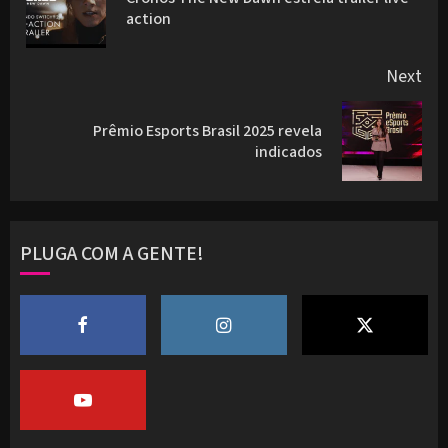
Pre
action
pos
Next
Prêmio Esports Brasil 2025 revela
Next
indicados
post:
PLUGA COM A GENTE!