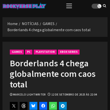
Skip
Primary
to
Menu
content
Home
NOTÍCIAS
GAMES
Borderlands 4 chega globalmente com caos total
GAMES
PC
PLAYSTATION
XBOX SERIES
Borderlands 4 chega
globalmente com caos
total
MARCELO LIGHTWRITER
12 DE SETEMBRO DE 2025 ÀS 22:04