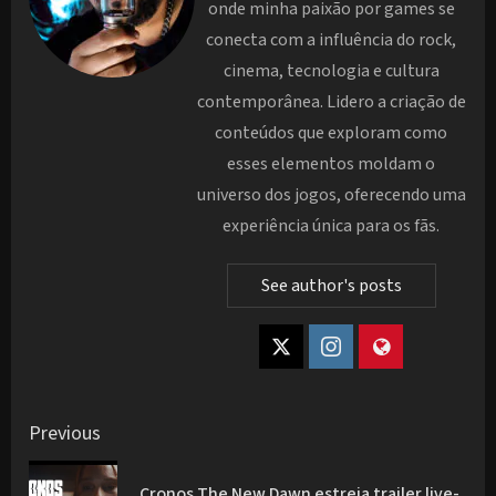
onde minha paixão por games se
conecta com a influência do rock,
cinema, tecnologia e cultura
contemporânea. Lidero a criação de
conteúdos que exploram como
esses elementos moldam o
universo dos jogos, oferecendo uma
experiência única para os fãs.
See author's posts
Post
Previous
navigation
Cronos The New Dawn estreia trailer live-