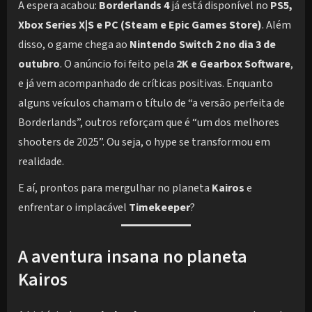
A espera acabou:
Borderlands 4
já está disponível no
PS5,
Xbox Series X|S e PC (Steam e Epic Games Store)
. Além
disso, o game chega ao
Nintendo Switch 2 no dia 3 de
outubro
. O anúncio foi feito pela
2K e Gearbox Software
,
e já vem acompanhado de críticas positivas. Enquanto
alguns veículos chamam o título de “a versão perfeita de
Borderlands”, outros reforçam que é “um dos melhores
shooters de 2025”. Ou seja, o hype se transformou em
realidade.
E aí, prontos para mergulhar no planeta
Kairos
e
enfrentar o implacável
Timekeeper
?
A aventura insana no planeta
Kairos