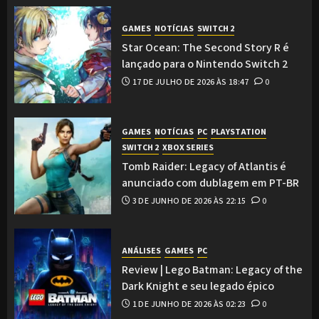
GAMES
NOTÍCIAS
SWITCH 2
Star Ocean: The Second Story R é
lançado para o Nintendo Switch 2
17 DE JULHO DE 2026 ÀS 18:47
0
GAMES
NOTÍCIAS
PC
PLAYSTATION
SWITCH 2
XBOX SERIES
Tomb Raider: Legacy of Atlantis é
anunciado com dublagem em PT-BR
3 DE JUNHO DE 2026 ÀS 22:15
0
ANÁLISES
GAMES
PC
Review | Lego Batman: Legacy of the
Dark Knight e seu legado épico
1 DE JUNHO DE 2026 ÀS 02:23
0