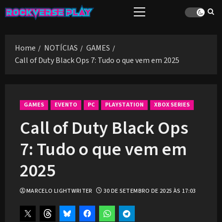
Skip
Primary
to
Menu
content
Home
NOTÍCIAS
GAMES
Call of Duty Black Ops 7: Tudo o que vem em 2025
GAMES
EVENTO
PC
PLAYSTATION
XBOX SERIES
Call of Duty Black Ops
7: Tudo o que vem em
2025
MARCELO LIGHTWRITER
30 DE SETEMBRO DE 2025 ÀS 17:03