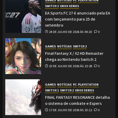
GAMES
NOTÍCIAS
PC
PLAYSTATION
SWITCH 2
XBOX SERIES
EA Sports FC 27 é anunciado pela EA
com lançamento para 25 de
setembro
24 DE JULHO DE 2026 ÀS 00:23
0
GAMES
NOTÍCIAS
SWITCH 2
Final Fantasy X / X2 HD Remaster
chega ao Nintendo Switch 2
23 DE JULHO DE 2026 ÀS 22:28
0
GAMES
NOTÍCIAS
PC
PLAYSTATION
SWITCH 1
SWITCH 2
XBOX SERIES
FINAL FANTASY RESONANCE detalha
o sistema de combate e Espers
17 DE JULHO DE 2026 ÀS 23:12
0