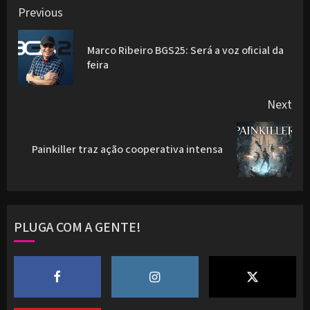
Post
Previous
navigation
Marco Ribeiro BGS25: Será a voz oficial da
Pre
feira
pos
Next
Next
Painkiller traz ação cooperativa intensa
post:
PLUGA COM A GENTE!