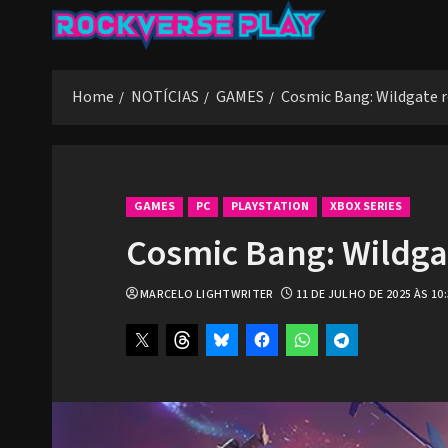
Skip
to
content
Home
NOTÍCIAS
GAMES
Cosmic Bang: Wildgate re
GAMES
PC
PLAYSTATION
XBOX SERIES
Cosmic Bang: Wildgat
MARCELO LIGHTWRITER
11 DE JULHO DE 2025 ÀS 10: