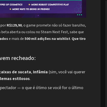
por
R$129,90
, o game promete não só fazer barulho,
na beta aberta ou colou no Steam Next Fest, sabe que
gados
e mais de
500 mil adições na wishlist
.
Que tiro
 vem recheado:
caixas de sucata
,
infâmia
(sim, você vai querer
lemas estilosos
.
ectador — o que é ótimo se você for o último