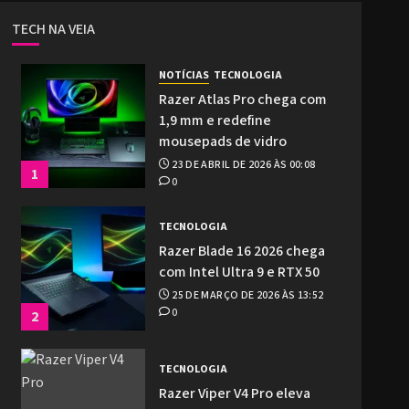
TECH NA VEIA
NOTÍCIAS
TECNOLOGIA
Razer Atlas Pro chega com
1,9 mm e redefine
mousepads de vidro
23 DE ABRIL DE 2026 ÀS 00:08
1
0
TECNOLOGIA
Razer Blade 16 2026 chega
com Intel Ultra 9 e RTX 50
25 DE MARÇO DE 2026 ÀS 13:52
0
2
TECNOLOGIA
Razer Viper V4 Pro eleva