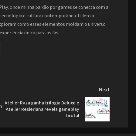
Play, onde minha paixão por games se conecta com a
 tecnologia e cultura contemporânea. Lidero a
exploram como esses elementos moldam o universo
xperiência única para os fãs.
Next
Atelier Ryza ganha trilogia Deluxe e
m
Previous
Next
Atelier Resleriana revela gameplay
post:
post:
brutal