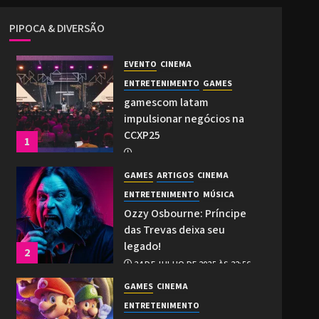
PIPOCA & DIVERSÃO
EVENTO
CINEMA
ENTRETENIMENTO
GAMES
gamescom latam
impulsionar negócios na
CCXP25
1
2 DE DEZEMBRO DE 2025 ÀS 21:27
GAMES
ARTIGOS
CINEMA
0
ENTRETENIMENTO
MÚSICA
Ozzy Osbourne: Príncipe
das Trevas deixa seu
legado!
2
24 DE JULHO DE 2025 ÀS 22:56
0
GAMES
CINEMA
ENTRETENIMENTO