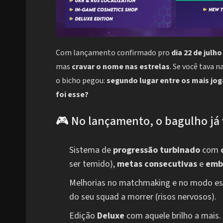
Com lançamento confirmado pro
dia 22 de julho
mas
cravar o nome nas estrelas
. Se você tava 
o bicho pegou:
segundo lugar entre os mais jo
foi esse?
🎮 No lançamento, o bagulho já
Sistema de
progressão turbinado
com
ser temido),
metas consecutivas
e
emb
Melhorias no matchmaking e no modo esp
do seu squad a morrer (risos nervosos).
Edição
Deluxe
com aquele brilho a mais.