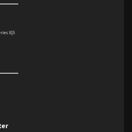
ries X|S
ter