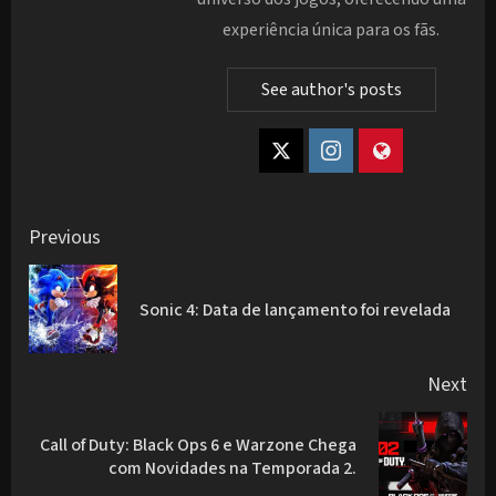
experiência única para os fãs.
See author's posts
Post
Previous
navigation
Pre
Sonic 4: Data de lançamento foi revelada
pos
Next
Call of Duty: Black Ops 6 e Warzone Chega
Next
com Novidades na Temporada 2.
post: