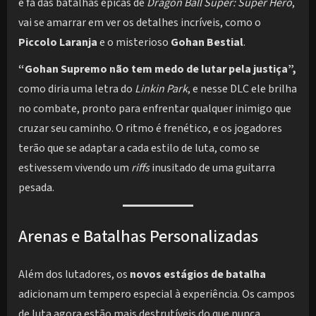
é fã das batalhas épicas de
Dragon Ball Super: Super Hero
,
vai se amarrar em ver os detalhes incríveis, como o
Piccolo Laranja
e o misterioso
Gohan Bestial
.
“Gohan Supremo não tem medo de lutar pela justiça”,
como diria uma letra do
Linkin Park
, e nesse DLC ele brilha
no combate, pronto para enfrentar qualquer inimigo que
cruzar seu caminho. O ritmo é frenético, e os jogadores
terão que se adaptar a cada estilo de luta, como se
estivessem vivendo um
riffs
inusitado de uma guitarra
pesada.
Arenas e Batalhas Personalizadas
Além dos lutadores, os
novos estágios de batalha
adicionam um tempero especial à experiência. Os campos
de luta agora estão mais destrutíveis do que nunca,