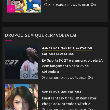
28 DE MARÇO DE 2025 ÀS 18:58
0
1
DROPOU SEM QUERER? VOLTA LÁ!
GAMES
NOTÍCIAS
PC
PLAYSTATION
SWITCH 2
XBOX SERIES
EA Sports FC 27 é anunciado pela EA
com lançamento para 25 de
setembro
24 DE JULHO DE 2026 ÀS 00:23
0
GAMES
NOTÍCIAS
SWITCH 2
Final Fantasy X / X2 HD Remaster
chega ao Nintendo Switch 2