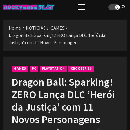
Skip
Primary
to
Menu
content
Home
NOTÍCIAS
GAMES
Dragon Ball: Sparking! ZERO Lança DLC ‘Herói da
Justiça’ com 11 Novos Personagens
GAMES
PC
PLAYSTATION
XBOX SERIES
Dragon Ball: Sparking!
ZERO Lança DLC ‘Herói
da Justiça’ com 11
Novos Personagens