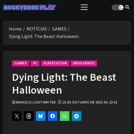
Skip
Primary
to
Menu
content
Home
NOTÍCIAS
GAMES
Dying Light: The Beast Halloween
GAMES
PC
PLAYSTATION
XBOX SERIES
Dying Light: The Beast
Halloween
MARCELO LIGHTWRITER
23 DE OUTUBRO DE 2025 ÀS 22:41