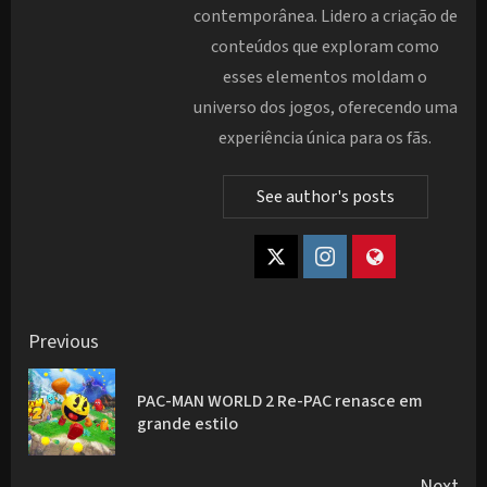
contemporânea. Lidero a criação de
conteúdos que exploram como
esses elementos moldam o
universo dos jogos, oferecendo uma
experiência única para os fãs.
See author's posts
Post
Previous
navigation
PAC-MAN WORLD 2 Re-PAC renasce em
Pre
grande estilo
pos
Next