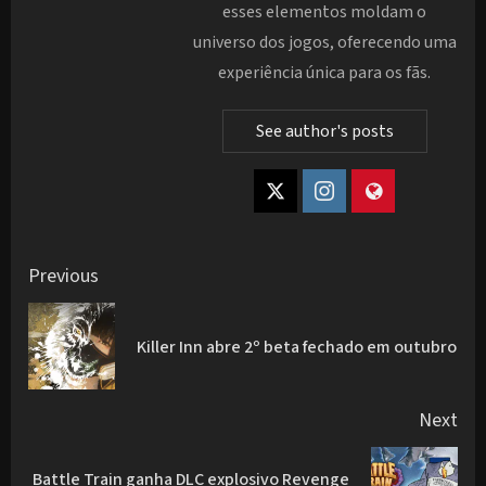
esses elementos moldam o
universo dos jogos, oferecendo uma
experiência única para os fãs.
See author's posts
Post
Previous
navigation
Pre
Killer Inn abre 2º beta fechado em outubro
pos
Next
Battle Train ganha DLC explosivo Revenge
Next