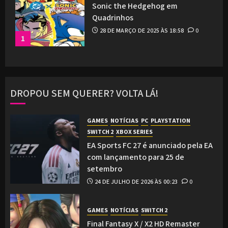
Sonic the Hedgehog em
Quadrinhos
28 DE MARÇO DE 2025 ÀS 18:58
0
1
DROPOU SEM QUERER? VOLTA LÁ!
GAMES
NOTÍCIAS
PC
PLAYSTATION
SWITCH 2
XBOX SERIES
EA Sports FC 27 é anunciado pela EA
com lançamento para 25 de
setembro
24 DE JULHO DE 2026 ÀS 00:23
0
GAMES
NOTÍCIAS
SWITCH 2
Final Fantasy X / X2 HD Remaster