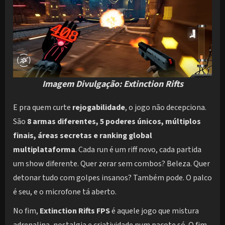
Imagem Divulgação: Extinction Rifts
E pra quem curte
rejogabilidade
, o jogo não decepciona.
São
8 armas diferentes, 5 poderes únicos, múltiplos
finais, áreas secretas e ranking global
multiplataforma
. Cada run é um riff novo, cada partida
um show diferente. Quer zerar sem combos? Beleza. Quer
detonar tudo com golpes insanos? Também pode. O palco
é seu, e o microfone tá aberto.
No fim,
Extinction Rifts FPS
é aquele jogo que mistura
adrenalina, nostalgia e criatividade num pacote só. O fim