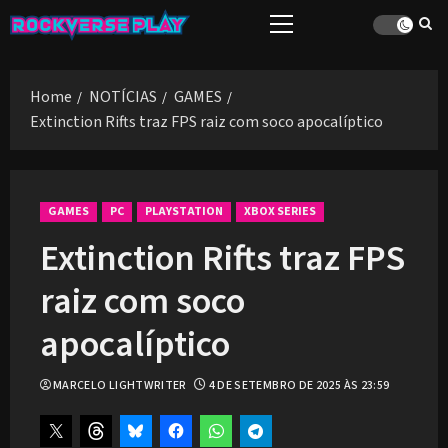
Skip
Primary
to
Menu
content
Home
NOTÍCIAS
GAMES
Extinction Rifts traz FPS raiz com soco apocalíptico
GAMES
PC
PLAYSTATION
XBOX SERIES
Extinction Rifts traz FPS
raiz com soco
apocalíptico
MARCELO LIGHTWRITER
4 DE SETEMBRO DE 2025 ÀS 23:59