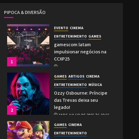
PIPOCA & DIVERSÃO
EVENTO
CINEMA
ENTRETENIMENTO
GAMES
gamescom latam
impulsionar negócios na
CCXP25
1
2 DE DEZEMBRO DE 2025 ÀS 21:27
GAMES
ARTIGOS
CINEMA
0
ENTRETENIMENTO
MÚSICA
Ozzy Osbourne: Príncipe
das Trevas deixa seu
legado!
2
24 DE JULHO DE 2025 ÀS 22:56
0
GAMES
CINEMA
ENTRETENIMENTO