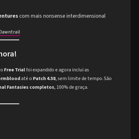
entures
com mais nonsense interdimensional
e Dawntrail
hora!
, o
Free Trial
foi expandido e agora inclui as
ormblood
até o
Patch 4.58
, sem limite de tempo. São
inal Fantasies completos
, 100% de graça.