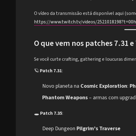
O vídeo da transmissão está disponível aqui (som
https://www.twitch.tv/videos/2521018198?t=00
O que vem nos patches 7.31 e 
Se você curte crafting, gathering e loucuras dimen
🪐
Patch 7.31
:
Novo planeta na
Cosmic Exploration
:
Ph
Phantom Weapons
– armas com upgrade
🕳️
Patch 7.35
:
Deep Dungeon
Pilgrim’s Traverse