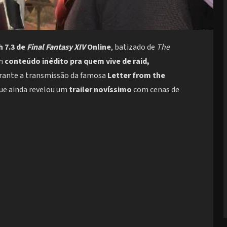
h 7.3 de
Final Fantasy XIV
Online
, batizado de
The
m
conteúdo inédito pra quem vive de raid,
urante a transmissão da famosa
Letter from the
que ainda revelou um
trailer novíssimo
com cenas de