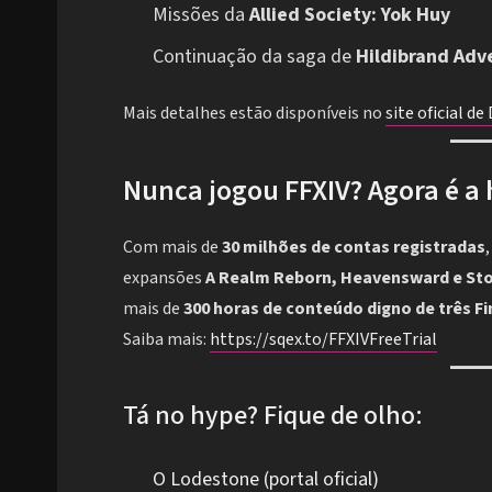
Missões da
Allied Society: Yok Huy
Continuação da saga de
Hildibrand Adv
Mais detalhes estão disponíveis no
site oficial d
Nunca jogou FFXIV? Agora é a 
Com mais de
30 milhões de contas registradas
expansões
A Realm Reborn, Heavensward e St
mais de
300 horas de conteúdo digno de três F
Saiba mais:
https://sqex.to/FFXIVFreeTrial
Tá no hype? Fique de olho:
O Lodestone (portal oficial)