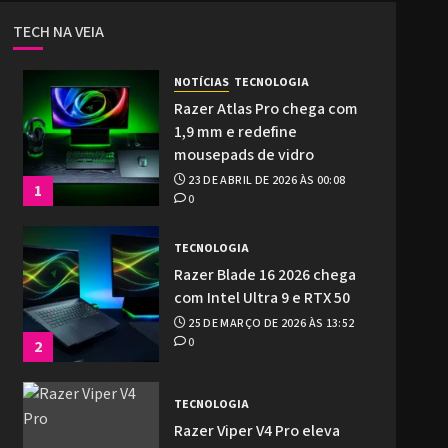
TECH NA VEIA
NOTÍCIAS
TECNOLOGIA
Razer Atlas Pro chega com
1,9 mm e redefine
mousepads de vidro
23 DE ABRIL DE 2026 ÀS 00:08
1
0
TECNOLOGIA
Razer Blade 16 2026 chega
com Intel Ultra 9 e RTX 50
25 DE MARÇO DE 2026 ÀS 13:52
0
2
TECNOLOGIA
Razer Viper V4 Pro eleva