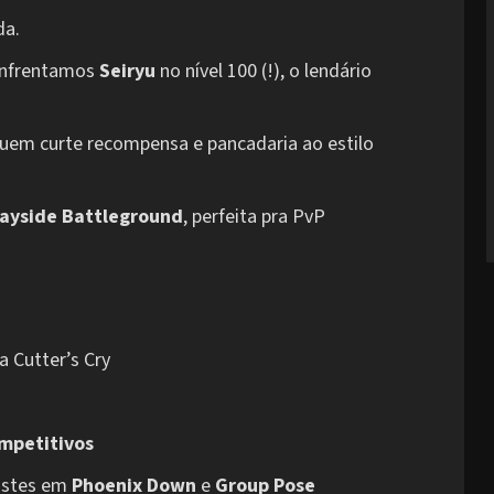
da.
enfrentamos
Seiryu
no nível 100 (!), o lendário
quem curte recompensa e pancadaria ao estilo
ayside Battleground
, perfeita pra PvP
a Cutter’s Cry
mpetitivos
justes em
Phoenix Down
e
Group Pose