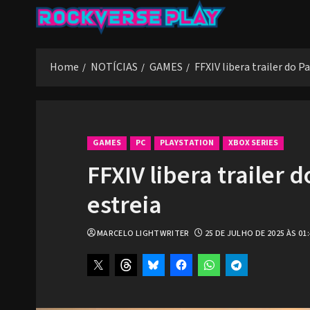
Skip
to
content
Home
NOTÍCIAS
GAMES
FFXIV libera trailer do Pa
GAMES
PC
PLAYSTATION
XBOX SERIES
FFXIV libera trailer d
estreia
MARCELO LIGHTWRITER
25 DE JULHO DE 2025 ÀS 01: