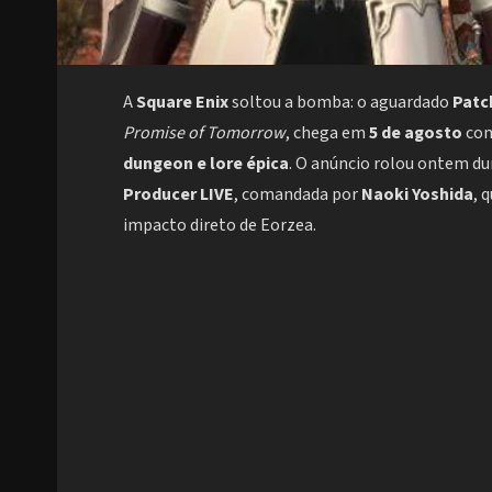
A
Square Enix
soltou a bomba: o aguardado
Patc
Promise of Tomorrow
, chega em
5 de agosto
co
dungeon e lore épica
. O anúncio rolou ontem d
Producer LIVE
, comandada por
Naoki Yoshida
, 
impacto direto de Eorzea.