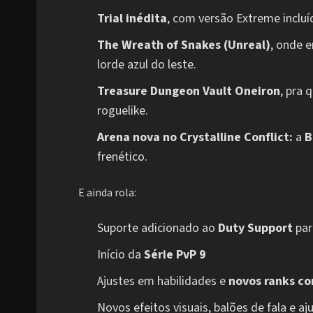
Trial inédita
, com versão Extreme incluí
The Wreath of Snakes (Unreal)
, onde 
lorde azul do leste.
Treasure Dungeon Vault Oneiron
, pra 
roguelike.
Arena nova no Crystalline Conflict:
a
B
frenético.
E ainda rola:
Suporte adicionado ao
Duty Support
par
Início da
Série PvP 9
Ajustes em habilidades e
novos ranks co
Novos efeitos visuais, balões de fala e a