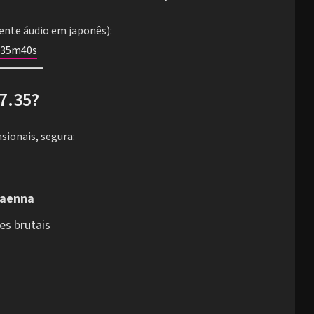
ente áudio em japonês):
h35m40s
7.35?
sionais, segura:
aenna
s brutais