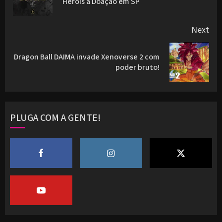
Heróis à Doação em SP
pos
Next
Dragon Ball DAIMA invade Xenoverse 2 com
Next
poder bruto!
post:
PLUGA COM A GENTE!