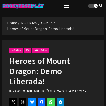
Skip
Primary
to
Menu
content
Home
NOTÍCIAS
GAMES
Heroes of Mount Dragon: Demo Liberada!
GAMES
PC
SWITCH 1
Heroes of Mount
Dragon: Demo
Liberada!
MARCELO LIGHTWRITER
22 DE MAIO DE 2025 ÀS 23:55