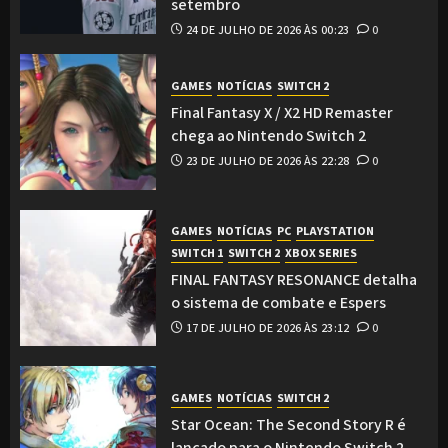
setembro
24 DE JULHO DE 2026 ÀS 00:23
0
GAMES
NOTÍCIAS
SWITCH 2
Final Fantasy X / X2 HD Remaster
chega ao Nintendo Switch 2
23 DE JULHO DE 2026 ÀS 22:28
0
GAMES
NOTÍCIAS
PC
PLAYSTATION
SWITCH 1
SWITCH 2
XBOX SERIES
FINAL FANTASY RESONANCE detalha
o sistema de combate e Espers
17 DE JULHO DE 2026 ÀS 23:12
0
GAMES
NOTÍCIAS
SWITCH 2
Star Ocean: The Second Story R é
lançado para o Nintendo Switch 2