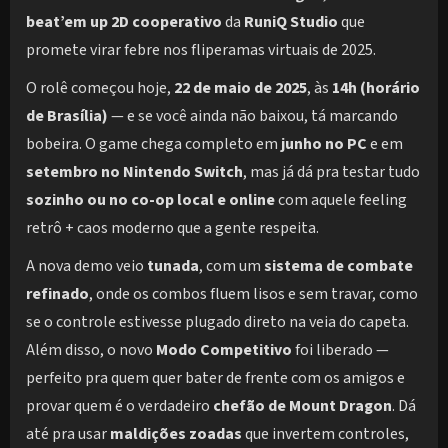
beat’em up 2D cooperativo
da
RuniQ Studio
que
promete virar febre nos fliperamas virtuais de 2025.
O rolê começou hoje,
22 de maio de 2025
, às
14h (horário
de Brasília)
— e se você ainda não baixou, tá marcando
bobeira. O game chega completo em
junho no PC
e em
setembro no Nintendo Switch
, mas já dá pra testar tudo
sozinho ou no co-op local e online
com aquele feeling
retrô + caos moderno que a gente respeita.
A nova demo veio
tunada
, com um
sistema de combate
refinado
, onde os combos fluem lisos e sem travar, como
se o controle estivesse plugado direto na veia do capeta.
Além disso, o novo
Modo Competitivo
foi liberado —
perfeito pra quem quer bater de frente com os amigos e
provar quem é o verdadeiro
chefão de Mount Dragon
. Dá
até pra usar
maldições zoadas
que invertem controles,