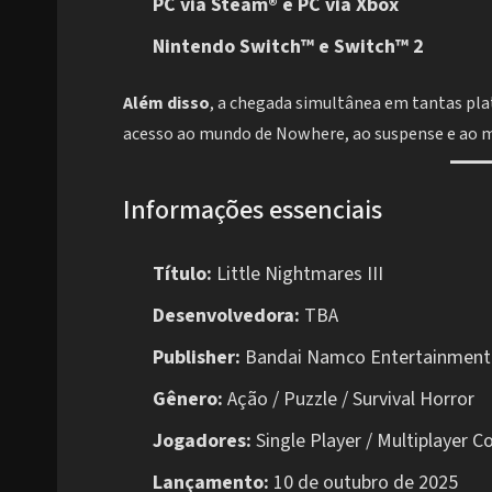
PC via Steam® e PC via Xbox
Nintendo Switch™ e Switch™ 2
Além disso
, a chegada simultânea em tantas pl
acesso ao mundo de Nowhere, ao suspense e ao 
Informações essenciais
Título:
Little Nightmares III
Desenvolvedora:
TBA
Publisher:
Bandai Namco Entertainment
Gênero:
Ação / Puzzle / Survival Horror
Jogadores:
Single Player / Multiplayer C
Lançamento:
10 de outubro de 2025