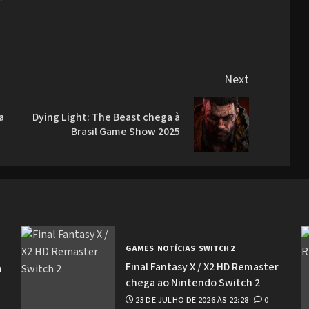
Next
a
Dying Light: The Beast chega à
Previous
Next
Brasil Game Show 2025
post:
post:
GAMES
NOTÍCIAS
SWITCH 2
Final Fantasy X / X2 HD Remaster
a
chega ao Nintendo Switch 2
23 DE JULHO DE 2026 ÀS 22:28
0