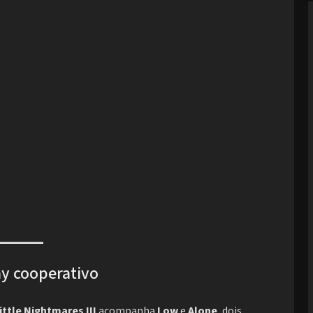
ay cooperativo
ittle Nightmares III
acompanha
Low
e
Alone
, dois