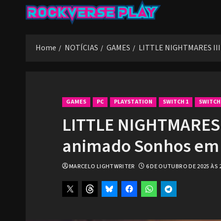
Skip
to
content
Home
NOTÍCIAS
GAMES
LITTLE NIGHTMARES III 
GAMES
PC
PLAYSTATION
SWITCH 1
SWITCH
LITTLE NIGHTMARES I
animado Sonhos em
MARCELO LIGHTWRITER
6 DE OUTUBRO DE 2025 ÀS 