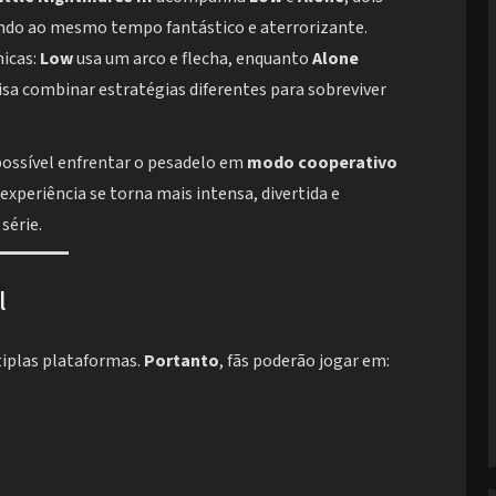
ndo ao mesmo tempo fantástico e aterrorizante.
nicas:
Low
usa um arco e flecha, enquanto
Alone
cisa combinar estratégias diferentes para sobreviver
é possível enfrentar o pesadelo em
modo cooperativo
a experiência se torna mais intensa, divertida e
série.
l
tiplas plataformas.
Portanto
, fãs poderão jogar em: