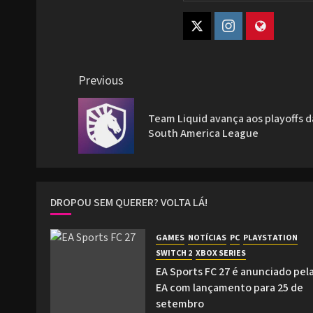
Post
Previous
navigation
Team Liquid avança aos playoffs d
South America League
DROPOU SEM QUERER? VOLTA LÁ!
GAMES
NOTÍCIAS
PC
PLAYSTATION
SWITCH 2
XBOX SERIES
EA Sports FC 27 é anunciado pel
EA com lançamento para 25 de
setembro