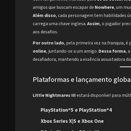
amigos que buscam escapar de
Nowhere
, um mu
Além disso
, cada personagem tem habilidades ú
carrega uma chave inglesa.
Assim
, o jogador pre
aos desafios.
Por outro lado
, pela primeira vez na franquia, 
online
, juntando-se a um amigo.
Dessa forma
, 
desafiadora, mantendo a essência assustadora da 
Plataformas e lançamento globa
Little Nightmares III
estará disponível para múl
PlayStation®5 e PlayStation®4
Xbox Series X|S e Xbox One