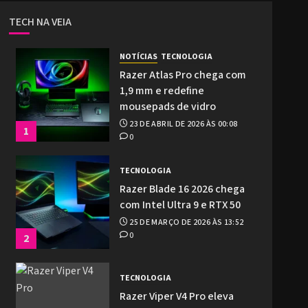
TECH NA VEIA
NOTÍCIAS
TECNOLOGIA
Razer Atlas Pro chega com
1,9 mm e redefine
mousepads de vidro
23 DE ABRIL DE 2026 ÀS 00:08
1
0
TECNOLOGIA
Razer Blade 16 2026 chega
com Intel Ultra 9 e RTX 50
25 DE MARÇO DE 2026 ÀS 13:52
0
2
TECNOLOGIA
Razer Viper V4 Pro eleva