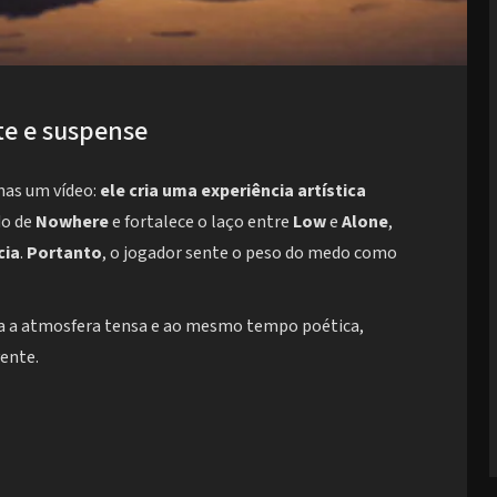
te e suspense
nas um vídeo:
ele cria uma experiência artística
do de
Nowhere
e fortalece o laço entre
Low
e
Alone
,
cia
.
Portanto
, o jogador sente o peso do medo como
ça a atmosfera tensa e ao mesmo tempo poética,
ente.