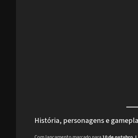
História, personagens e gamepl
Com lançamento marcado para
10 de outubro
,
L