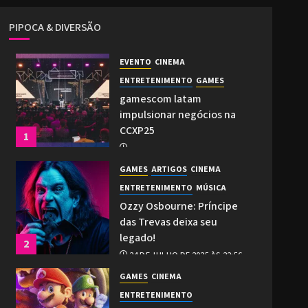
PIPOCA & DIVERSÃO
EVENTO
CINEMA
ENTRETENIMENTO
GAMES
gamescom latam
impulsionar negócios na
CCXP25
1
2 DE DEZEMBRO DE 2025 ÀS 21:27
GAMES
ARTIGOS
CINEMA
0
ENTRETENIMENTO
MÚSICA
Ozzy Osbourne: Príncipe
das Trevas deixa seu
legado!
2
24 DE JULHO DE 2025 ÀS 22:56
0
GAMES
CINEMA
ENTRETENIMENTO