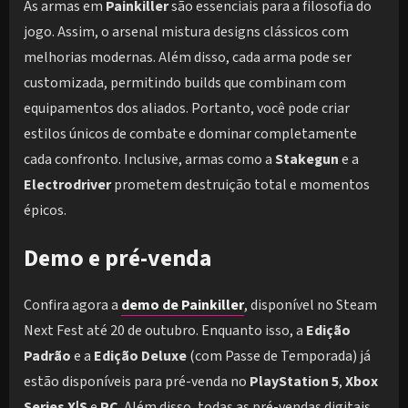
As armas em
Painkiller
são essenciais para a filosofia do
jogo. Assim, o arsenal mistura designs clássicos com
melhorias modernas. Além disso, cada arma pode ser
customizada, permitindo builds que combinam com
equipamentos dos aliados. Portanto, você pode criar
estilos únicos de combate e dominar completamente
cada confronto. Inclusive, armas como a
Stakegun
e a
Electrodriver
prometem destruição total e momentos
épicos.
Demo e pré-venda
Confira agora a
demo de Painkiller
, disponível no Steam
Next Fest até 20 de outubro. Enquanto isso, a
Edição
Padrão
e a
Edição Deluxe
(com Passe de Temporada) já
estão disponíveis para pré-venda no
PlayStation 5
,
Xbox
Series X|S
e
PC
. Além disso, todas as pré-vendas digitais