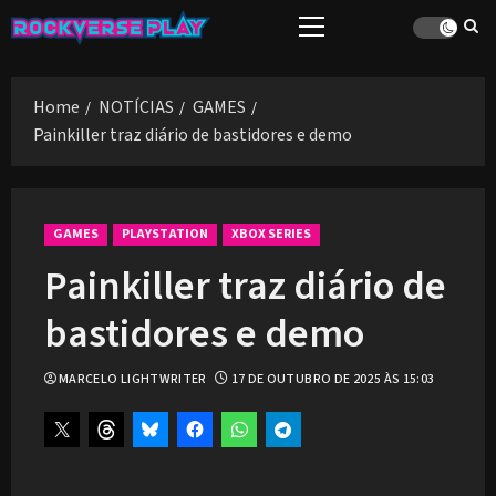
Skip
Primary
to
Menu
content
Home
NOTÍCIAS
GAMES
Painkiller traz diário de bastidores e demo
GAMES
PLAYSTATION
XBOX SERIES
Painkiller traz diário de
bastidores e demo
MARCELO LIGHTWRITER
17 DE OUTUBRO DE 2025 ÀS 15:03