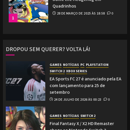
Quadrinhos
28 DE MARÇO DE 2025 ÀS 18:58
0
1
DROPOU SEM QUERER? VOLTA LÁ!
GAMES
NOTÍCIAS
PC
PLAYSTATION
SWITCH 2
XBOX SERIES
EA Sports FC 27 é anunciado pela EA
com lançamento para 25 de
setembro
24 DE JULHO DE 2026 ÀS 00:23
0
GAMES
NOTÍCIAS
SWITCH 2
Final Fantasy X / X2 HD Remaster