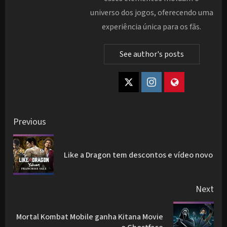
universo dos jogos, oferecendo uma
experiência única para os fãs.
See author's posts
Post
Previous
navigation
Pre
Like a Dragon tem descontos e vídeo novo
pos
Next
Mortal Kombat Mobile ganha Kitana Movie
Next