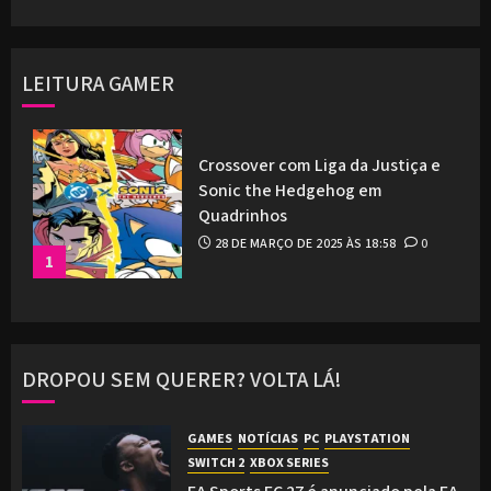
LEITURA GAMER
Crossover com Liga da Justiça e
Sonic the Hedgehog em
Quadrinhos
28 DE MARÇO DE 2025 ÀS 18:58
0
1
DROPOU SEM QUERER? VOLTA LÁ!
GAMES
NOTÍCIAS
PC
PLAYSTATION
SWITCH 2
XBOX SERIES