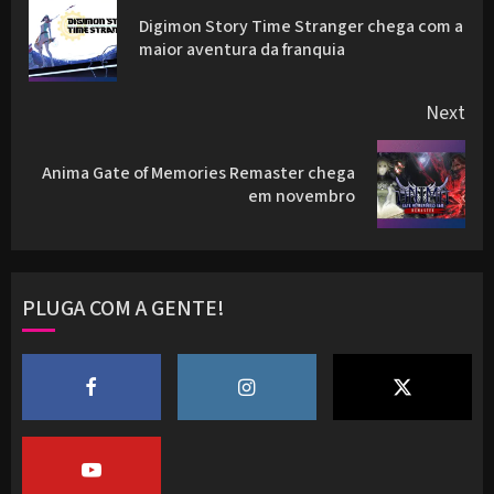
navigation
Digimon Story Time Stranger chega com a
Pre
maior aventura da franquia
pos
Next
Anima Gate of Memories Remaster chega
Next
em novembro
post:
PLUGA COM A GENTE!