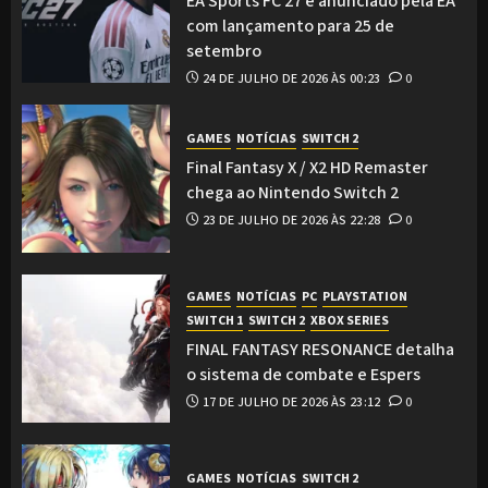
EA Sports FC 27 é anunciado pela EA
com lançamento para 25 de
setembro
24 DE JULHO DE 2026 ÀS 00:23
0
GAMES
NOTÍCIAS
SWITCH 2
Final Fantasy X / X2 HD Remaster
chega ao Nintendo Switch 2
23 DE JULHO DE 2026 ÀS 22:28
0
GAMES
NOTÍCIAS
PC
PLAYSTATION
SWITCH 1
SWITCH 2
XBOX SERIES
FINAL FANTASY RESONANCE detalha
o sistema de combate e Espers
17 DE JULHO DE 2026 ÀS 23:12
0
GAMES
NOTÍCIAS
SWITCH 2