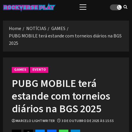
Skip
Primary
to
Menu
content
Home
NOTÍCIAS
GAMES
PUBG MOBILE terá estande com torneios diários na BGS
2025
GAMES
EVENTO
PUBG MOBILE terá
estande com torneios
diários na BGS 2025
MARCELO LIGHTWRITER
3 DE OUTUBRO DE 2025 ÀS 15:55