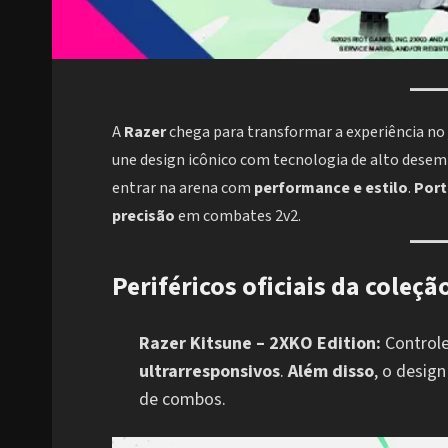
A
Razer
chega para transformar a experiência no
une design icônico com tecnologia de alto dese
entrar na arena com
performance e estilo
.
Port
precisão
em combates 2v2.
Periféricos oficiais da coleçã
Razer Kitsune – 2XKO Edition:
Controle
ultrarresponsivos
.
Além disso
, o desig
de combos.