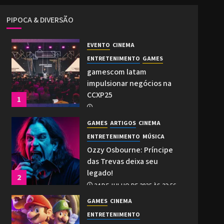
PIPOCA & DIVERSÃO
EVENTO
CINEMA
ENTRETENIMENTO
GAMES
gamescom latam
impulsionar negócios na
CCXP25
1
2 DE DEZEMBRO DE 2025 ÀS 21:27
GAMES
ARTIGOS
CINEMA
0
ENTRETENIMENTO
MÚSICA
Ozzy Osbourne: Príncipe
das Trevas deixa seu
legado!
2
24 DE JULHO DE 2025 ÀS 22:56
0
GAMES
CINEMA
ENTRETENIMENTO