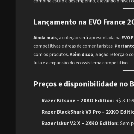
combina estilo e desempenho, elevando o nível c
Lançamento na EVO France 2
Ainda mais
, a coleção será apresentada na
EVO F
competitivas e áreas de comentaristas.
Portant
com os produtos.
Além disso
, a ação reforça o 
luta e a expansão do ecossistema competitivo.
Preços e disponibilidade no B
Razer Kitsune – 2XKO Edition:
R$ 3.159
Razer BlackShark V3 Pro – 2XKO Editi
Razer Iskur V2 X – 2XKO Edition:
Sem pr