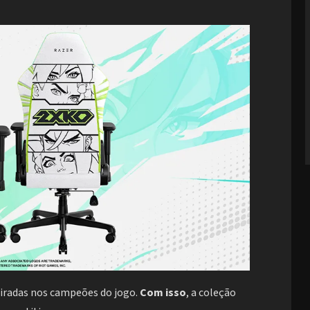
piradas nos campeões do jogo.
Com isso
, a coleção