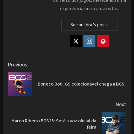
universo dos jogos, oferecendo uma
experiência única para os fãs.
See author's posts
Post
Previous
navigation
Pre
Boneco Bot_GS colecionável chega à BGS
pos
Next
Marco Ribeiro BGS25: Será a voz oficial da
Next
feira
post: