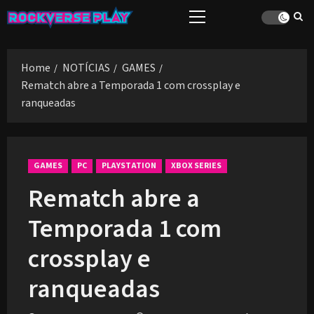
Skip
Primary
to
Menu
content
Home
NOTÍCIAS
GAMES
Rematch abre a Temporada 1 com crossplay e
ranqueadas
GAMES
PC
PLAYSTATION
XBOX SERIES
Rematch abre a
Temporada 1 com
crossplay e
ranqueadas