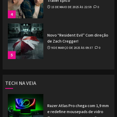
Trailer Épico
15 DE MAIO DE 2025 ÀS 22:59
0
4
Novo “Resident Evil” Com direção
de Zach Cregger!
9 DE MARÇO DE 2025 ÀS 09:37
0
5
TECH NA VEIA
Razer Atlas Pro chega com 1,9 mm
e redefine mousepads de vidro