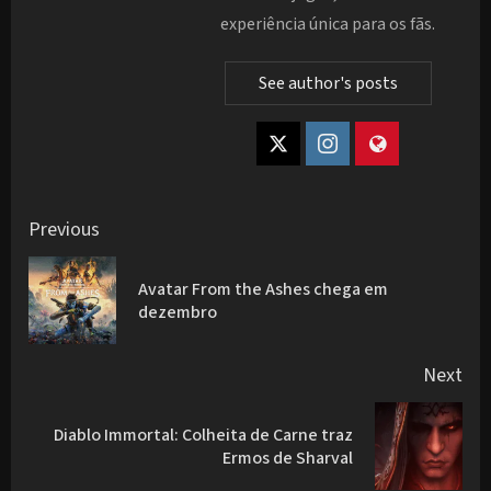
experiência única para os fãs.
See author's posts
Post
Previous
navigation
Avatar From the Ashes chega em
Pre
dezembro
pos
Next
Diablo Immortal: Colheita de Carne traz
Next
Ermos de Sharval
post: