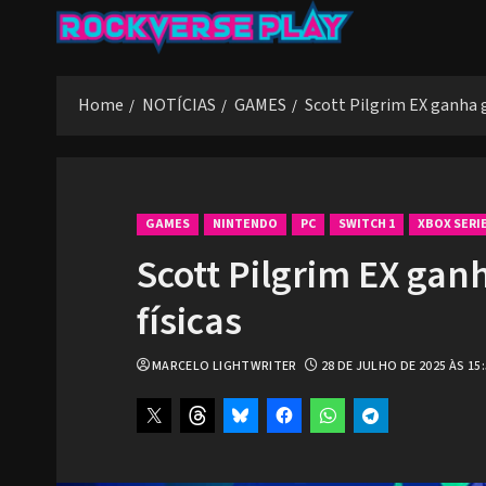
Skip
to
content
Home
NOTÍCIAS
GAMES
Scott Pilgrim EX ganha 
GAMES
NINTENDO
PC
SWITCH 1
XBOX SERI
Scott Pilgrim EX gan
físicas
MARCELO LIGHTWRITER
28 DE JULHO DE 2025 ÀS 15: