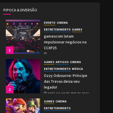
PIPOCA & DIVERSÃO
EVENTO
CINEMA
ENTRETENIMENTO
GAMES
gamescom latam
impulsionar negócios na
CCXP25
1
2 DE DEZEMBRO DE 2025 ÀS 21:27
GAMES
ARTIGOS
CINEMA
0
ENTRETENIMENTO
MÚSICA
Ozzy Osbourne: Príncipe
das Trevas deixa seu
legado!
2
24 DE JULHO DE 2025 ÀS 22:56
0
GAMES
CINEMA
ENTRETENIMENTO