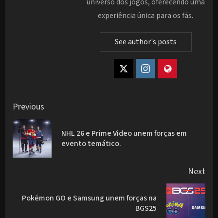
universo dos jogos, oferecendo uma
experiência única para os fãs.
See author's posts
Post
Previous
navigation
NHL 26 e Prime Video unem forças em
Pre
evento temático.
pos
Next
Pokémon GO e Samsung unem forças na
Next
BGS25
post: