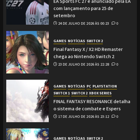
EA Sports FC 27 é anunciado pela EA
com lançamento para 25 de
setembro
24 DE JULHO DE 2026 ÀS 00:23
0
GAMES
NOTÍCIAS
SWITCH 2
Final Fantasy X / X2 HD Remaster
chega ao Nintendo Switch 2
23 DE JULHO DE 2026 ÀS 22:28
0
GAMES
NOTÍCIAS
PC
PLAYSTATION
SWITCH 1
SWITCH 2
XBOX SERIES
FINAL FANTASY RESONANCE detalha
o sistema de combate e Espers
17 DE JULHO DE 2026 ÀS 23:12
0
GAMES
NOTÍCIAS
SWITCH 2