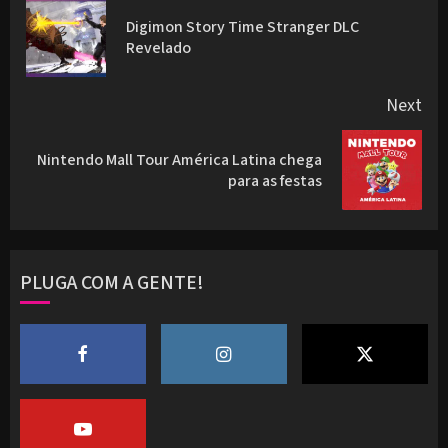
navigation
Digimon Story Time Stranger DLC
Pre
Revelado
pos
Next
Nintendo Mall Tour América Latina chega
Next
para as festas
post:
PLUGA COM A GENTE!