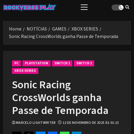
Skip
Primary
to
Menu
content
Home
NOTÍCIAS
GAMES
XBOX SERIES
Sonic Racing CrossWorlds ganha Passe de Temporada
PC
PLAYSTATION
SWITCH 1
SWITCH 2
XBOX SERIES
Sonic Racing
CrossWorlds ganha
Passe de Temporada
MARCELO LIGHTWRITER
12 DE NOVEMBRO DE 2025 ÀS 01:13