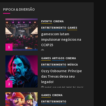
PIPOCA & DIVERSÃO
EVENTO
CINEMA
ENTRETENIMENTO
GAMES
gamescom latam
impulsionar negócios na
CCXP25
1
2 DE DEZEMBRO DE 2025 ÀS 21:27
GAMES
ARTIGOS
CINEMA
0
ENTRETENIMENTO
MÚSICA
Ozzy Osbourne: Príncipe
das Trevas deixa seu
legado!
2
24 DE JULHO DE 2025 ÀS 22:56
0
GAMES
CINEMA
ENTRETENIMENTO