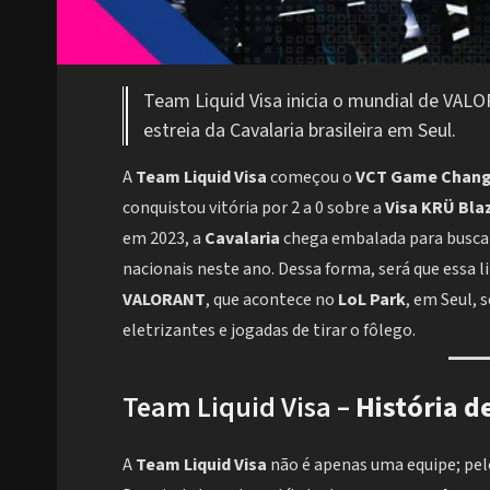
Team Liquid Visa inicia o mundial de VALO
estreia da Cavalaria brasileira em Seul.
A
Team Liquid Visa
começou o
VCT Game Chang
conquistou vitória por 2 a 0 sobre a
Visa KRÜ Bla
em 2023, a
Cavalaria
chega embalada para buscar 
nacionais neste ano. Dessa forma, será que essa 
VALORANT
, que acontece no
LoL Park
, em Seul,
eletrizantes e jogadas de tirar o fôlego.
Team Liquid Visa –
História d
A
Team Liquid Visa
não é apenas uma equipe; pelo