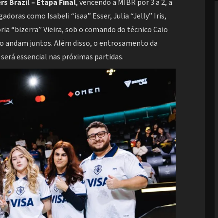
 Brazil – Etapa Final
, vencendo a MIBR por 3 a 2, a
doras como Isabeli “isaa” Esser, Julia “Jelly” Iris,
itória “bizerra” Vieira, sob o comando do técnico Caio
nto andam juntos. Além disso, o entrosamento da
 será essencial nas próximas partidas.