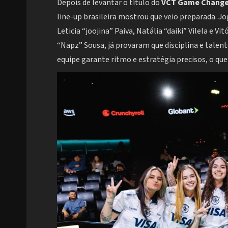
Depois de levantar o título do
VCT Game Changers
line-up brasileira mostrou que veio preparada. Joga
Leticia “joojina” Paiva, Natália “daiki” Vilela e V
“Napz” Sousa, já provaram que disciplina e tale
equipe garante ritmo e estratégia precisos, o que