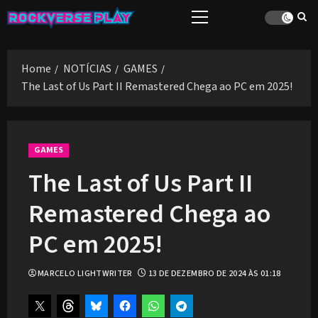
Skip
Primary
to
Menu
content
Home
NOTÍCIAS
GAMES
The Last of Us Part II Remastered Chega ao PC em 2025!
GAMES
The Last of Us Part II
Remastered Chega ao
PC em 2025!
MARCELO LIGHTWRITER
13 DE DEZEMBRO DE 2024 ÀS 01:18