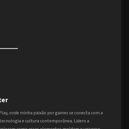
ter
Play, onde minha paixão por games se conecta com a
 tecnologia e cultura contemporânea. Lidero a
exploram como esses elementos moldam o universo