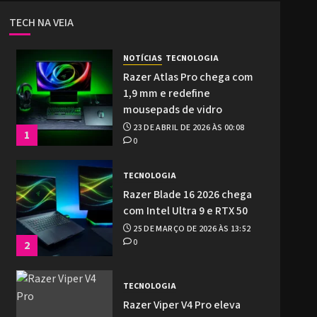
TECH NA VEIA
NOTÍCIAS
TECNOLOGIA
Razer Atlas Pro chega com
1,9 mm e redefine
mousepads de vidro
23 DE ABRIL DE 2026 ÀS 00:08
1
0
TECNOLOGIA
Razer Blade 16 2026 chega
com Intel Ultra 9 e RTX 50
25 DE MARÇO DE 2026 ÀS 13:52
0
2
TECNOLOGIA
Razer Viper V4 Pro eleva