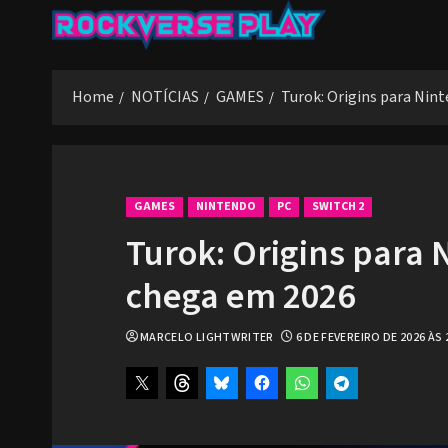
Skip
to
content
Home
NOTÍCIAS
GAMES
Turok: Origins para Nin
GAMES
NINTENDO
PC
SWITCH 2
Turok: Origins para 
chega em 2026
MARCELO LIGHTWRITER
6 DE FEVEREIRO DE 2026 ÀS 