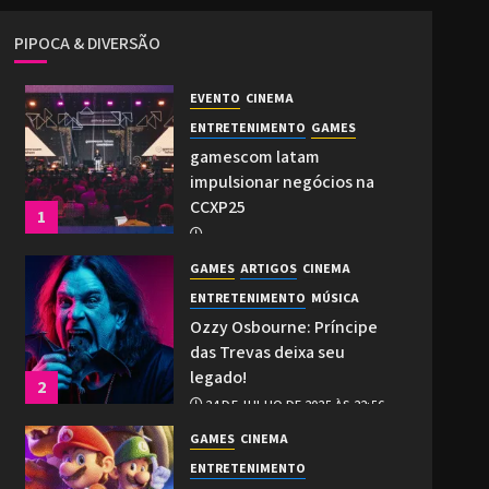
PIPOCA & DIVERSÃO
EVENTO
CINEMA
ENTRETENIMENTO
GAMES
gamescom latam
impulsionar negócios na
CCXP25
1
2 DE DEZEMBRO DE 2025 ÀS 21:27
GAMES
ARTIGOS
CINEMA
0
ENTRETENIMENTO
MÚSICA
Ozzy Osbourne: Príncipe
das Trevas deixa seu
legado!
2
24 DE JULHO DE 2025 ÀS 22:56
0
GAMES
CINEMA
ENTRETENIMENTO