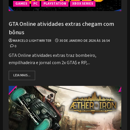
GAMES
PC
PLAYSTATION
XBOX SERIES
GTA Online atividades extras chegam com
bônus
MARCELO LIGHTWRITER
30 DE JANEIRO DE 2026 ÀS 16:54
0
GTA Online atividades extras traz bombeiro,
empilhadeira e jornal com 2x GTA$ e RP,...
LEIA MAIS...