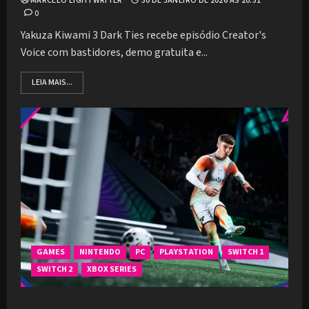
MARCELO LIGHTWRITER
30 DE JANEIRO DE 2026 ÀS 20:51
0
Yakuza Kiwami 3 Dark Ties recebe episódio Creator's
Voice com bastidores, demo gratuita e...
LEIA MAIS...
GAMES
NINTENDO
PC
PLAYSTATION
SWITCH 1
SWITCH 2
XBOX SERIES