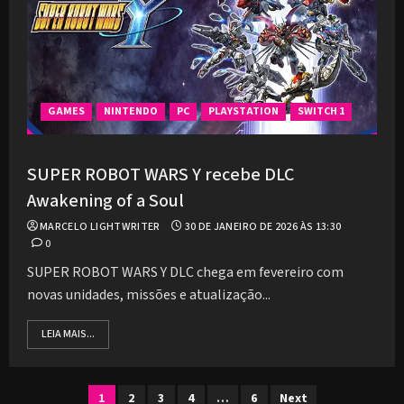
GAMES
NINTENDO
PC
PLAYSTATION
SWITCH 1
SUPER ROBOT WARS Y recebe DLC
Awakening of a Soul
MARCELO LIGHTWRITER
30 DE JANEIRO DE 2026 ÀS 13:30
0
SUPER ROBOT WARS Y DLC chega em fevereiro com
novas unidades, missões e atualização...
LEIA MAIS...
Paginação
1
2
3
4
…
6
Next