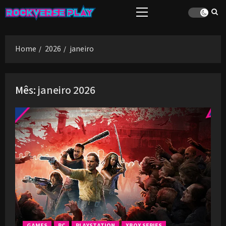
Skip
Primary
to
Menu
content
Home
2026
janeiro
Mês:
janeiro 2026
GAMES
PC
PLAYSTATION
XBOX SERIES