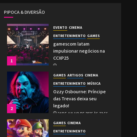
PIPOCA & DIVERSÃO
EVENTO
CINEMA
ENTRETENIMENTO
GAMES
gamescom latam
impulsionar negócios na
CCXP25
1
2 DE DEZEMBRO DE 2025 ÀS 21:27
GAMES
ARTIGOS
CINEMA
0
ENTRETENIMENTO
MÚSICA
Ozzy Osbourne: Príncipe
das Trevas deixa seu
legado!
2
24 DE JULHO DE 2025 ÀS 22:56
0
GAMES
CINEMA
ENTRETENIMENTO