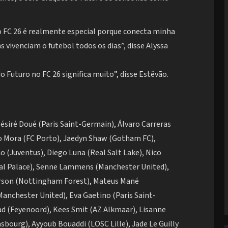
no FC 26 é realmente especial porque conecta minha
 vivenciam o futebol todos os dias”, disse Alyssa
Futuro no FC 26 significa muito”, disse Estêvão.
siré Doué (Paris Saint-Germain), Álvaro Carreras
go Mora (FC Porto), Jaedyn Shaw (Gotham FC),
 (Juventus), Diego Luna (Real Salt Lake), Nico
tal Palace), Senne Lammens (Manchester United),
erson (Nottingham Forest), Mateus Mané
nchester United), Eva Gaetino (Paris Saint-
ad (Feyenoord), Kees Smit (AZ Alkmaar), Lisanne
sbourg), Ayyoub Bouaddi (LOSC Lille), Jade Le Guilly