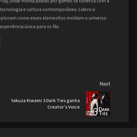
Play, onde minha paixão por games se conecta com a
 tecnologia e cultura contemporânea. Lidero a
exploram como esses elementos moldam o universo
xperiência única para os fãs.
Next
Yakuza Kiwami 3 Dark Ties ganha
Previous
Next
Creator’s Voice
post:
post: