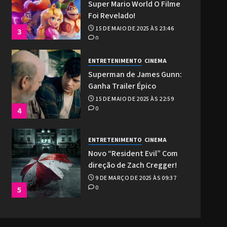
Super Mario World O Filme
Foi Revelado!
15 DE MAIO DE 2025 ÀS 23:46
3
0
ENTRETENIMENTO
CINEMA
Superman de James Gunn:
Ganha Trailer Épico
15 DE MAIO DE 2025 ÀS 22:59
0
4
ENTRETENIMENTO
CINEMA
Novo “Resident Evil” Com
direção de Zach Cregger!
9 DE MARÇO DE 2025 ÀS 09:37
0
5