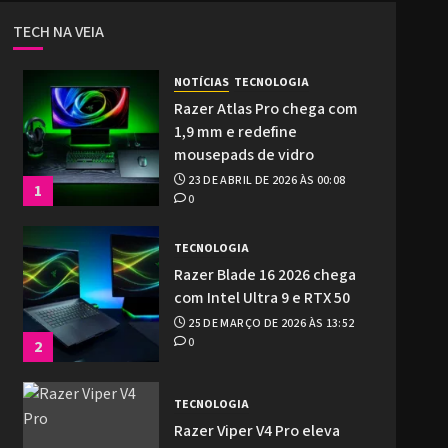
TECH NA VEIA
NOTÍCIAS
TECNOLOGIA
Razer Atlas Pro chega com
1,9 mm e redefine
mousepads de vidro
23 DE ABRIL DE 2026 ÀS 00:08
1
0
TECNOLOGIA
Razer Blade 16 2026 chega
com Intel Ultra 9 e RTX 50
25 DE MARÇO DE 2026 ÀS 13:52
0
2
TECNOLOGIA
Razer Viper V4 Pro eleva