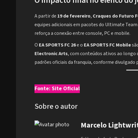
O impacto final no elenco do 
A partir de
19 de fevereiro
,
Craques do Futuro 
equipes adicionais em pacotes do Ultimate Team
reforça a conexão entre console, PC e mobile.
O
EA SPORTS FC 26
e o
EA SPORTS FC Mobile
são
Electronic Arts
, com conteúdos ativos ao longo 
padrões oficiais da franquia, conforme divulgado 
Fonte: Site Oficial
Sobre o autor
Marcelo Lightwri