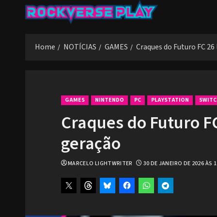
Skip
to
content
Home
NOTÍCIAS
GAMES
Craques do Futuro FC 26
GAMES
NINTENDO
PC
PLAYSTATION
SWITC
Craques do Futuro F
geração
MARCELO LIGHTWRITER
30 DE JANEIRO DE 2026 ÀS 1