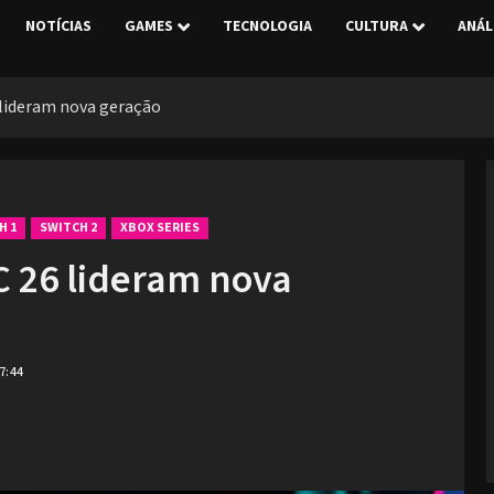
NOTÍCIAS
GAMES
TECNOLOGIA
CULTURA
ANÁL
 lideram nova geração
H 1
SWITCH 2
XBOX SERIES
C 26 lideram nova
7:44