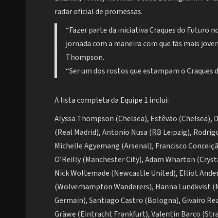
radar oficial de promessas.
“Fazer parte da iniciativa Craques do Futuro 
jornada com a maneira com que fãs mais jovens
Thompson.
“Ser um dos rostos que estampam o Craques do 
A lista completa da Equipe 1 inclui:
Alyssa Thompson (Chelsea), Estêvão (Chelsea), Dé
(Real Madrid), Antonio Nusa (RB Leipzig), Rodri
Michelle Agyemang (Arsenal), Francisco Conceição
O’Reilly (Manchester City), Adam Wharton (Crys
Nick Woltemade (Newcastle United), Elliot And
(Wolverhampton Wanderers), Hanna Lundkvist (Ma
Germain), Santiago Castro (Bologna), Givairo Re
Gräwe (Eintracht Frankfurt), Valentín Barco (Stra