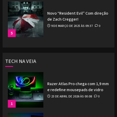
Novo “Resident Evil” Com direção
de Zach Cregger!
9 DE MARÇO DE 2025 ÀS 09:37
0
5
TECH NA VEIA
Razer Atlas Pro chega com 1,9 mm
e redefine mousepads de vidro
23 DE ABRIL DE 2026 ÀS 00:08
0
1