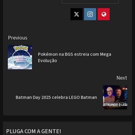
Post
Previous
navigation
Pokémon na BGS estreia com Mega
Pre
Evolução
pos
Next
Next
Batman Day 2025 celebra LEGO Batman
post:
PLUGA COM A GENTE!