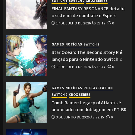
SWITCH 1
SWITCH 2
XBOX SERIES
FINAL FANTASY RESONANCE detalha
o sistema de combate e Espers
17 DE JULHO DE 2026 ÀS 23:12
0
GAMES
NOTÍCIAS
SWITCH 2
Star Ocean: The Second Story R é
lançado para o Nintendo Switch 2
17 DE JULHO DE 2026 ÀS 18:47
0
GAMES
NOTÍCIAS
PC
PLAYSTATION
SWITCH 2
XBOX SERIES
Tomb Raider: Legacy of Atlantis é
anunciado com dublagem em PT-BR
3 DE JUNHO DE 2026 ÀS 22:15
0