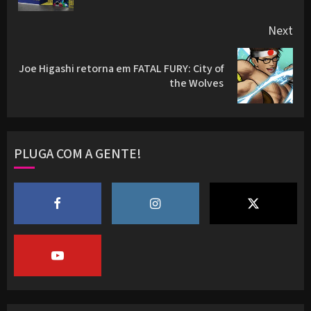
Next
Joe Higashi retorna em FATAL FURY: City of
Next
the Wolves
post:
PLUGA COM A GENTE!