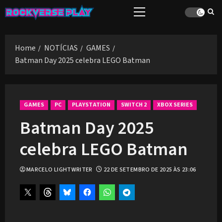
Skip
Primary
to
Menu
content
Home
NOTÍCIAS
GAMES
Batman Day 2025 celebra LEGO Batman
GAMES
PC
PLAYSTATION
SWITCH 2
XBOX SERIES
Batman Day 2025
celebra LEGO Batman
MARCELO LIGHTWRITER
22 DE SETEMBRO DE 2025 ÀS 23:06