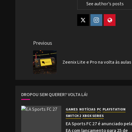
See author's posts
Post
Previous
navigation
Zeenix Lite e Pro na volta às aulas
DROPOU SEM QUERER? VOLTA LÁ!
GAMES
NOTÍCIAS
PC
PLAYSTATION
SWITCH 2
XBOX SERIES
EA Sports FC 27 é anunciado pel
EA com lançamento para 25 de