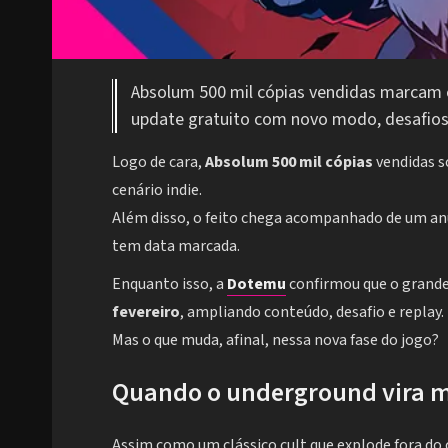
Absolum 500 mil cópias vendidas marcam o
update gratuito com novo modo, desafio
Logo de cara,
Absolum 500 mil cópias
vendidas s
cenário indie.
Além disso, o feito chega acompanhado de um anú
tem data marcada.
Enquanto isso, a
Dotemu
confirmou que o grand
fevereiro
, ampliando conteúdo, desafio e replay.
Mas o que muda, afinal, nessa nova fase do jogo?
Quando o underground vira 
Assim como um clássico cult que explode fora do