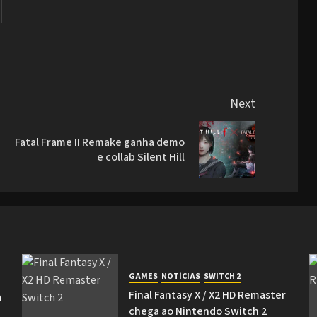
Next
Fatal Frame II Remake ganha demo
Previous
Next
e collab Silent Hill
post:
post:
GAMES
NOTÍCIAS
SWITCH 2
Final Fantasy X / X2 HD Remaster
a
chega ao Nintendo Switch 2