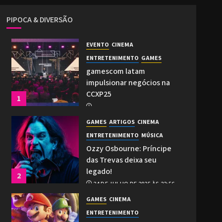
PIPOCA & DIVERSÃO
EVENTO
CINEMA
ENTRETENIMENTO
GAMES
gamescom latam
impulsionar negócios na
CCXP25
1
2 DE DEZEMBRO DE 2025 ÀS 21:27
GAMES
ARTIGOS
CINEMA
0
ENTRETENIMENTO
MÚSICA
Ozzy Osbourne: Príncipe
das Trevas deixa seu
legado!
2
24 DE JULHO DE 2025 ÀS 22:56
0
GAMES
CINEMA
ENTRETENIMENTO