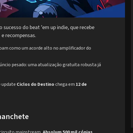
 sucesso do beat ’em up indie, que recebe
s e recompensas.
oam como um acorde alto no amplificador do
ncio pesado: uma atualização gratuita robusta já
e update
Ciclos do Destino
chega em
12 de
manchete
 circuito mainstream,
Absolum 500 mil cópias