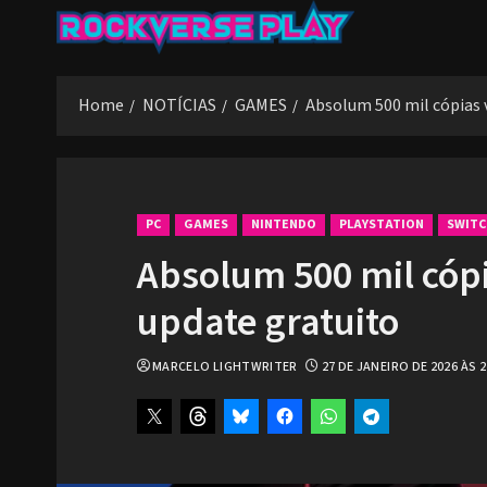
Skip
to
content
Home
NOTÍCIAS
GAMES
Absolum 500 mil cópias 
PC
GAMES
NINTENDO
PLAYSTATION
SWITC
Absolum 500 mil cóp
update gratuito
MARCELO LIGHTWRITER
27 DE JANEIRO DE 2026 ÀS 2