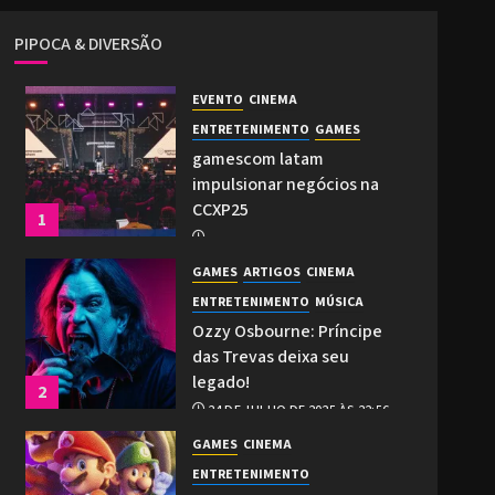
PIPOCA & DIVERSÃO
EVENTO
CINEMA
ENTRETENIMENTO
GAMES
gamescom latam
impulsionar negócios na
CCXP25
1
2 DE DEZEMBRO DE 2025 ÀS 21:27
GAMES
ARTIGOS
CINEMA
0
ENTRETENIMENTO
MÚSICA
Ozzy Osbourne: Príncipe
das Trevas deixa seu
legado!
2
24 DE JULHO DE 2025 ÀS 22:56
0
GAMES
CINEMA
ENTRETENIMENTO