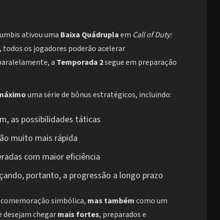
 Zumbis ativou uma
Baixa Quádrupla
em
Call of Duty:
, todos os jogadores poderão acelerar
 paralelamente, a
Temporada 2
segue em preparação
máximo
uma série de bônus estratégicos, incluindo:
m, as possibilidades táticas
ão muito mais rápida
beradas com maior eficiência
rçando, portanto, a progressão a longo prazo
comemoração simbólica,
mas também
como um
ue desejam chegar
mais fortes
, preparados e