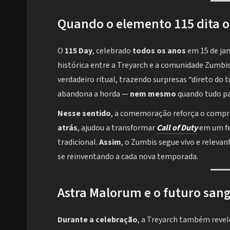
Quando o elemento 115 dita o
O
115 Day
, celebrado
todos os anos
em 15 de jan
histórica entre a Treyarch e a comunidade Zumbi
verdadeiro ritual, trazendo surpresas “direto do
abandona a horda —
nem mesmo
quando tudo pa
Nesse sentido
, a comemoração reforça o comp
atrás
, ajudou a transformar
Call of Duty
em um f
tradicional.
Assim
, o Zumbis segue vivo e relevan
se reinventando a cada nova temporada.
Astra Malorum e o futuro sa
Durante a celebração
, a Treyarch também revelo