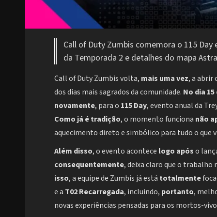
Call of Duty Zumbis comemora o 115 Day 
da Temporada 2 e detalhes do mapa Astr
Call of Duty Zumbis volta,
mais uma vez
, a abri
dos dias mais sagrados da comunidade.
No dia 15 
novamente
, para o
115 Day
, evento anual da Tr
Como já é tradição
, o momento funciona
não a
aquecimento direto e simbólico para tudo o que v
Além disso
, o evento acontece
logo após
o lan
consequentemente
, deixa claro que o trabalho
isso
, a equipe de Zumbis já está
totalmente
foca
e a
T02 Recarregada
, incluindo,
portanto
, melho
novas experiências pensadas para os mortos-vivos