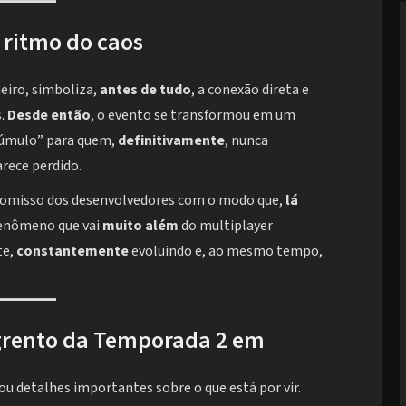
 ritmo do caos
eiro, simboliza,
antes de tudo
, a conexão direta e
s.
Desde então
, o evento se transformou em um
 túmulo” para quem,
definitivamente
, nunca
rece perdido.
romisso dos desenvolvedores com o modo que,
lá
enômeno que vai
muito além
do multiplayer
te,
constantemente
evoluindo e, ao mesmo tempo,
ngrento da Temporada 2 em
u detalhes importantes sobre o que está por vir.