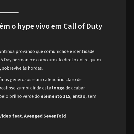
ém o hype vivo em Call of Duty
ntinua provando que comunidade e identidade
115 Day permanece como um elo direto entre quem
, sobrevive às hordas.
bônus generosos e um calendário claro de
ocalipse zumbi ainda está
longe
de acabar.
 pelo brilho verde do
elemento 115
,
então
, sem
c Video feat. Avenged Sevenfold