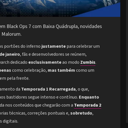
em Black Ops 7 com Baixa Quádrupla, novidades
a Malorum.
r os portões do inferno
justamente
para celebrar um
de janeiro
, fãs e desenvolvedores se reúnem,
eyarch dedicado
exclusivamente
ao modo
Zumbis
.
penas
como celebração,
mas também
como um
em pela frente.
çamento da
Temporada 1 Recarregada
, o que,
 nos bastidores segue intenso e contínuo.
Enquanto
da nos conteúdos que chegarão com a
Temporada 2
rias técnicas, correções pontuais e,
sobretudo
,
 digitais.