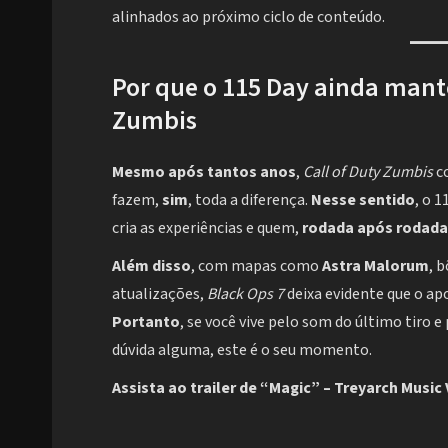
alinhados ao próximo ciclo de conteúdo.
Por que o 115 Day ainda mant
Zumbis
Mesmo após tantos anos
,
Call of Duty Zumbis
co
fazem,
sim
, toda a diferença.
Nesse sentido
, o 
cria as experiências e quem,
rodada após rodada
Além disso
, com mapas como
Astra Malorum
, 
atualizações,
Black Ops 7
deixa evidente que o ap
Portanto
, se você vive pelo som do último tiro e
dúvida alguma, este é o seu momento.
Assista ao trailer de “Magic” – Treyarch Musi