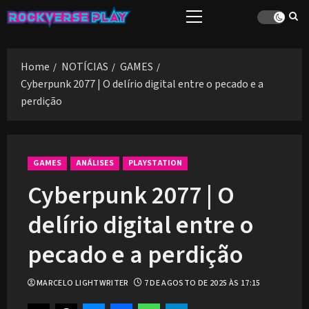
Skip
Primary
to
Menu
content
Home
NOTÍCIAS
GAMES
Cyberpunk 2077 | O delírio digital entre o pecado e a
perdição
GAMES
ANÁLISES
PLAYSTATION
Cyberpunk 2077 | O
delírio digital entre o
pecado e a perdição
MARCELO LIGHTWRITER
7 DE AGOSTO DE 2025 ÀS 17:15