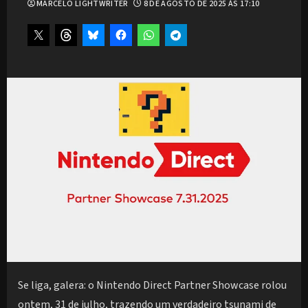
MARCELO LIGHTWRITER
8 DE AGOSTO DE 2025 ÀS 17:10
Se liga, galera: o Nintendo Direct Partner Showcase rolou
ontem, 31 de julho, trazendo um verdadeiro tsunami de