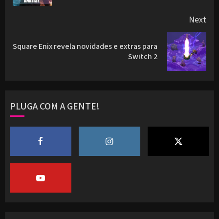
Next
Square Enix revela novidades e extras para
Next
Switch 2
post:
PLUGA COM A GENTE!