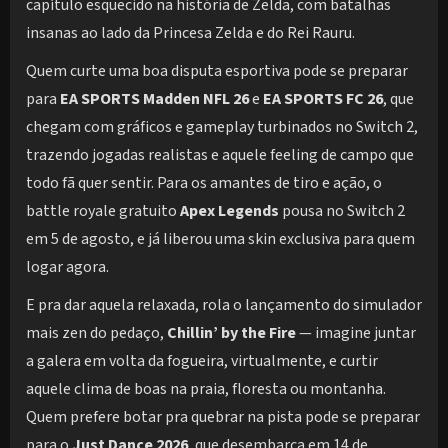
capítulo esquecido na história de Zelda, com batalhas
insanas ao lado da Princesa Zelda e do Rei Rauru.
Quem curte uma boa disputa esportiva pode se preparar
para
EA SPORTS Madden NFL 26
e
EA SPORTS FC 26
, que
chegam com gráficos e gameplay turbinados no Switch 2,
trazendo jogadas realistas e aquele feeling de campo que
todo fã quer sentir. Para os amantes de tiro e ação, o
battle royale gratuito
Apex Legends
pousa no Switch 2
em 5 de agosto, e já liberou uma skin exclusiva para quem
logar agora.
E pra dar aquela relaxada, rola o lançamento do simulador
mais zen do pedaço,
Chillin’ by the Fire
— imagine juntar
a galera em volta da fogueira, virtualmente, e curtir
aquele clima de boas na praia, floresta ou montanha.
Quem prefere botar pra quebrar na pista pode se preparar
para o
Just Dance 2026
, que desembarca em 14 de