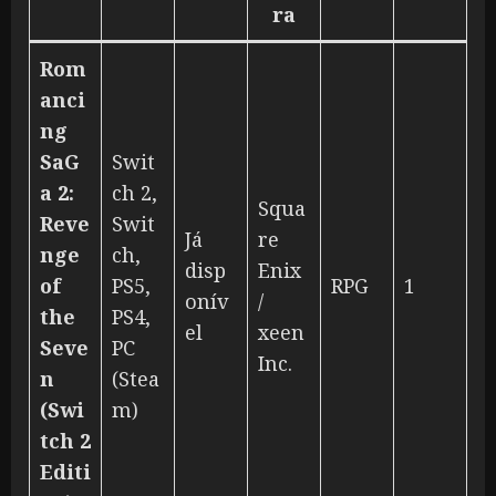
ra
Rom
anci
ng
SaG
Swit
a 2:
ch 2,
Squa
Reve
Swit
Já
re
nge
ch,
disp
Enix
of
PS5,
RPG
1
onív
/
the
PS4,
el
xeen
Seve
PC
Inc.
n
(Stea
(Swi
m)
tch 2
Editi