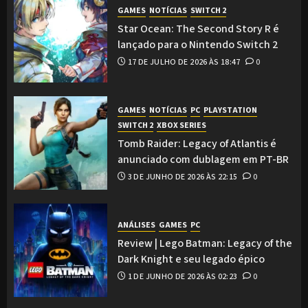
GAMES
NOTÍCIAS
SWITCH 2
Star Ocean: The Second Story R é
lançado para o Nintendo Switch 2
17 DE JULHO DE 2026 ÀS 18:47
0
GAMES
NOTÍCIAS
PC
PLAYSTATION
SWITCH 2
XBOX SERIES
Tomb Raider: Legacy of Atlantis é
anunciado com dublagem em PT-BR
3 DE JUNHO DE 2026 ÀS 22:15
0
ANÁLISES
GAMES
PC
Review | Lego Batman: Legacy of the
Dark Knight e seu legado épico
1 DE JUNHO DE 2026 ÀS 02:23
0