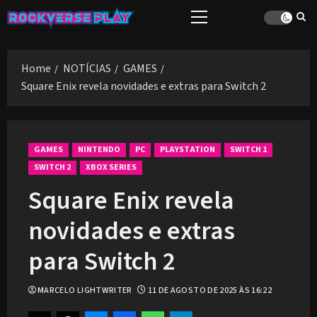
Skip
Primary
to
Menu
content
Home
NOTÍCIAS
GAMES
Square Enix revela novidades e extras para Switch 2
GAMES
NINTENDO
PC
PLAYSTATION
SWITCH 1
SWITCH 2
XBOX SERIES
Square Enix revela
novidades e extras
para Switch 2
MARCELO LIGHTWRITER
11 DE AGOSTO DE 2025 ÀS 16:22