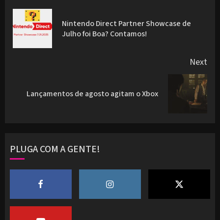
navigation
Nintendo Direct Partner Showcase de
Pre
Julho foi Boa? Contamos!
pos
Next
Next
Lançamentos de agosto agitam o Xbox
post:
PLUGA COM A GENTE!