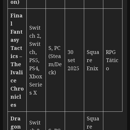
on)
Fina
l
Swit
Fant
ch 2,
asy
Swit
Tact
S, PC
ch,
30
Squa
RPG
ics –
(Stea
PS5,
set
re
Tátic
The
m/De
PS4,
2025
Enix
o
Ivali
ck)
Xbox
ce
Serie
Chro
s X
nicl
es
Dra
Squa
Swit
gon
re