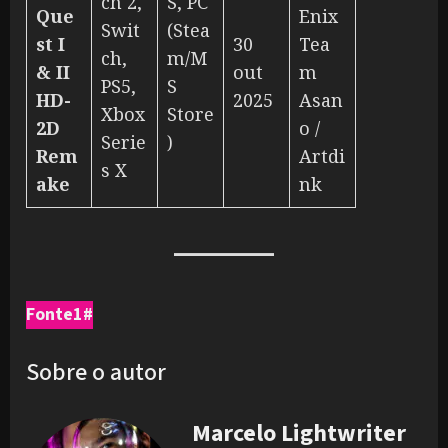
ch 2,
S, PC
Que
Enix
Swit
(Stea
st I
30
Tea
ch,
m/M
& II
out
m
PS5,
S
HD-
2025
Asan
Xbox
Store
2D
o /
Serie
)
Rem
Artdi
s X
ake
nk
Fonte1#
Sobre o autor
Marcelo Lightwriter