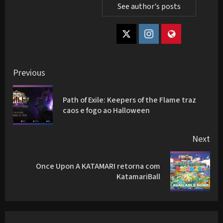
See author's posts
Post
Previous
navigation
Path of Exile: Keepers of the Flame traz
Pre
caos e fogo ao Halloween
pos
Next
Once Upon A KATAMARI retorna com
Next
KatamariBall
post: