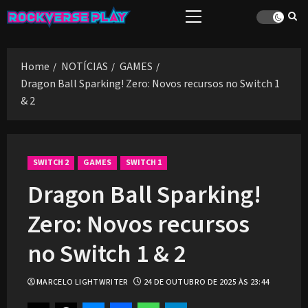
Skip
Primary
to
Menu
content
Home
NOTÍCIAS
GAMES
Dragon Ball Sparking! Zero: Novos recursos no Switch 1
& 2
SWITCH 2
GAMES
SWITCH 1
Dragon Ball Sparking!
Zero: Novos recursos
no Switch 1 & 2
MARCELO LIGHTWRITER
24 DE OUTUBRO DE 2025 ÀS 23:44