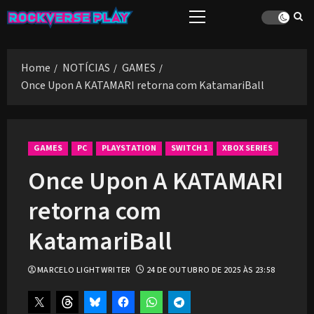
Skip
Primary
to
Menu
content
Home
NOTÍCIAS
GAMES
Once Upon A KATAMARI retorna com KatamariBall
GAMES
PC
PLAYSTATION
SWITCH 1
XBOX SERIES
Once Upon A KATAMARI
retorna com
KatamariBall
MARCELO LIGHTWRITER
24 DE OUTUBRO DE 2025 ÀS 23:58