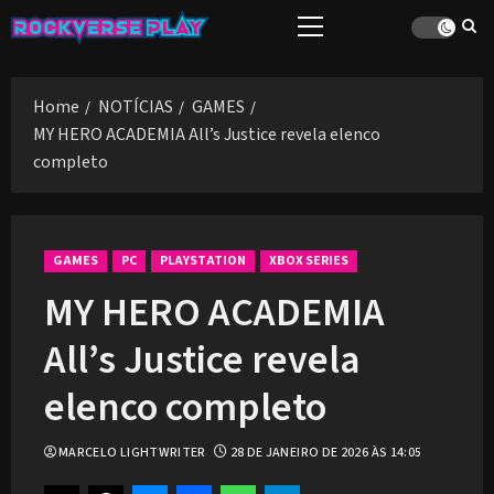
Skip
Primary
to
Menu
content
Home
NOTÍCIAS
GAMES
MY HERO ACADEMIA All’s Justice revela elenco
completo
GAMES
PC
PLAYSTATION
XBOX SERIES
MY HERO ACADEMIA
All’s Justice revela
elenco completo
MARCELO LIGHTWRITER
28 DE JANEIRO DE 2026 ÀS 14:05