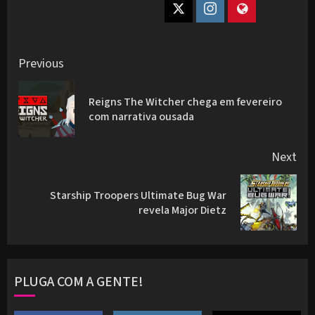
Post
Previous
navigation
Reigns The Witcher chega em fevereiro
Pre
com narrativa ousada
pos
Next
Starship Troopers Ultimate Bug War
Next
revela Major Dietz
post:
PLUGA COM A GENTE!