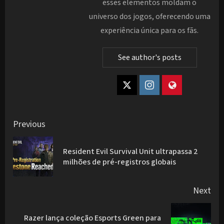
esses elementos moldam o
universo dos jogos, oferecendo uma
experiência única para os fãs.
See author's posts
Post
Previous
navigation
Resident Evil Survival Unit ultrapassa 2
Pre
milhões de pré-registros globais
pos
Next
Razer lança coleção Esports Green para
Next