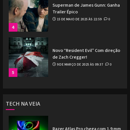
Superman de James Gunn: Ganha
Trailer Épico
15 DE MAIO DE 2025 ÀS 22:59
0
4
Novo “Resident Evil” Com direção
de Zach Cregger!
9 DE MARÇO DE 2025 ÀS 09:37
0
5
TECH NA VEIA
Razer Atlas Pro chega com 1,9 mm