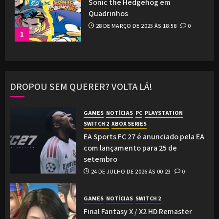
Sonic the Hedgehog em
Quadrinhos
28 DE MARÇO DE 2025 ÀS 18:58
0
1
DROPOU SEM QUERER? VOLTA LÁ!
GAMES
NOTÍCIAS
PC
PLAYSTATION
SWITCH 2
XBOX SERIES
EA Sports FC 27 é anunciado pela EA
com lançamento para 25 de
setembro
24 DE JULHO DE 2026 ÀS 00:23
0
GAMES
NOTÍCIAS
SWITCH 2
Final Fantasy X / X2 HD Remaster