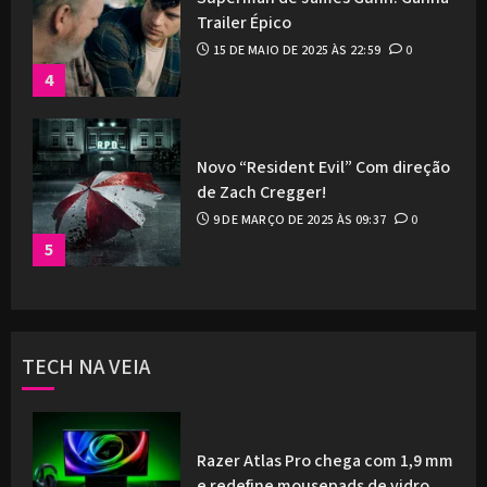
Trailer Épico
15 DE MAIO DE 2025 ÀS 22:59
0
4
Novo “Resident Evil” Com direção
de Zach Cregger!
9 DE MARÇO DE 2025 ÀS 09:37
0
5
TECH NA VEIA
Razer Atlas Pro chega com 1,9 mm
e redefine mousepads de vidro