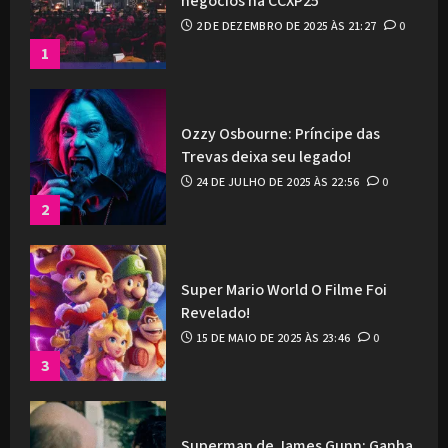
negócios na CCXP25
2 DE DEZEMBRO DE 2025 ÀS 21:27
0
1
Ozzy Osbourne: Príncipe das
Trevas deixa seu legado!
24 DE JULHO DE 2025 ÀS 22:56
0
2
Super Mario World O Filme Foi
Revelado!
15 DE MAIO DE 2025 ÀS 23:46
0
3
Superman de James Gunn: Ganha