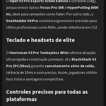
O
Viper V3 Pro Esports Green Edition
é ultraleve (54g),
possui sensor óptico
Focus Pro 35K
e
HyperPolling 8000
Hz
, ideal para campeões como Faker. Por outro lado, o
DeathAdder V4 Pro
combina ergonomia e precisão para
riflers profissionais como NiKo, sendo referência em CS2.
Teclado e headsets de elite
O
Huntsman V3 Pro Tenkeyless 8KHz
oferece atuação
ultrarrápida e construção premium. Já o
BlackShark V3
Pro (PC/Xbox)
garante
cancelamento ativo de ruído
,
latência de 10ms e som preciso. Assim, jogadores obtêm
foco total e vantagem competitiva.
Controles precisos para todas as
plataformas