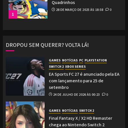
Quadrinhos
28 DE MARÇO DE 2025 ÀS 18:58
0
1
DROPOU SEM QUERER? VOLTA LÁ!
GAMES
NOTÍCIAS
PC
PLAYSTATION
SWITCH 2
XBOX SERIES
EA Sports FC 27 é anunciado pela EA
com lançamento para 25 de
setembro
24 DE JULHO DE 2026 ÀS 00:23
0
GAMES
NOTÍCIAS
SWITCH 2
Final Fantasy X / X2 HD Remaster
chega ao Nintendo Switch 2