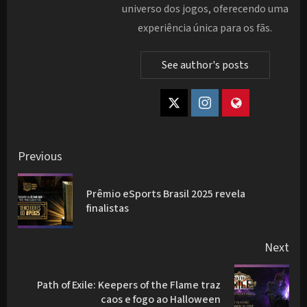
universo dos jogos, oferecendo uma
experiência única para os fãs.
See author's posts
Post
Previous
navigation
Prêmio eSports Brasil 2025 revela
Pre
finalistas
pos
Next
Path of Exile: Keepers of the Flame traz
Next
caos e fogo ao Halloween
post: